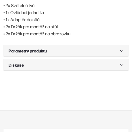
• 2x Světelná tyč
• 1x Ovládací jednotka
• 1x Adaptér do sítě
• 2x Držák pro montáž na stůl
• 2x Držák pro montáž na obrazovku
Parametry produktu
Diskuse
Z
á