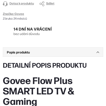
Dotaz k produktu
Sdílet
Značka:
Govee
Záruka
:
24 měsíců
14 DNÍ NA VRÁCENÍ
bez udání důvodu
Popis produktu
DETAILNÍ POPIS PRODUKTU
Govee Flow Plus
SMART LED TV &
Gaming