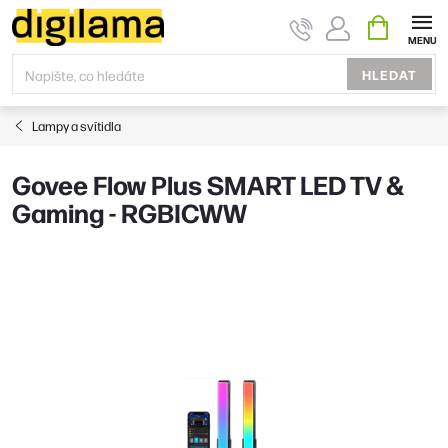
Přejít
NÁKUPNÍ
KOŠÍK
na
obsah
HLEDAT
Lampy a svítidla
Govee Flow Plus SMART LED TV &
Gaming - RGBICWW