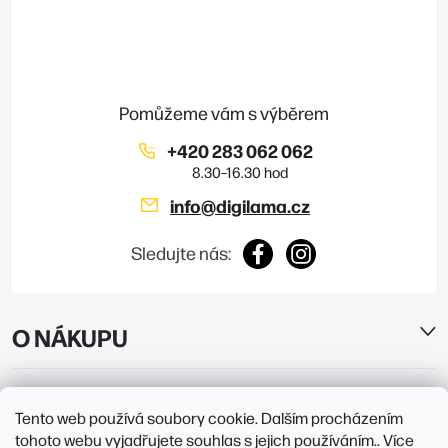
p
a
t
í
+420 283 062 062
info
@
digilama.cz
Sledujte nás:
O NÁKUPU
E-SHOP
Tento web používá soubory cookie. Dalším procházením
tohoto webu vyjadřujete souhlas s jejich používáním.. Více