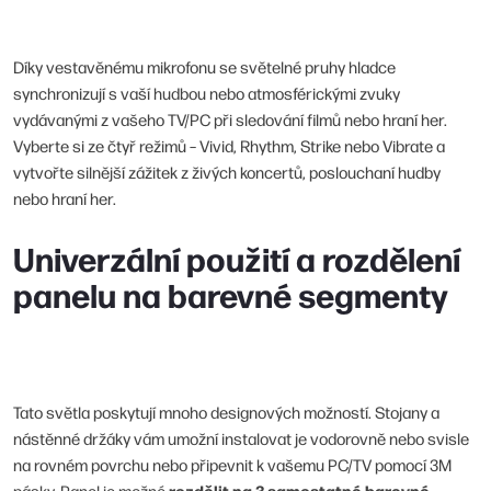
Díky vestavěnému mikrofonu se světelné pruhy hladce
synchronizují s vaší hudbou nebo atmosférickými zvuky
vydávanými z vašeho TV/PC při sledování filmů nebo hraní her.
Vyberte si ze čtyř režimů – Vivid, Rhythm, Strike nebo Vibrate a
vytvořte silnější zážitek z živých koncertů, poslouchaní hudby
nebo hraní her.
Univerzální použití a rozdělení
panelu na barevné segmenty
Tato světla poskytují mnoho designových možností. Stojany a
nástěnné držáky vám umožní instalovat je vodorovně nebo svisle
na rovném povrchu nebo připevnit k vašemu PC/TV pomocí 3M
rozdělit na 3 samostatné barevné
pásky. Panel je možné