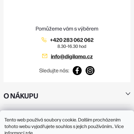
a
t
í
+420 283 062 062
info
@
digilama.cz
Sledujte nás:
O NÁKUPU
E-SHOP
Tento web používá soubory cookie. Dalším procházením
tohoto webu vyjadřujete souhlas s jejich používáním.. Více
PRODEJNY
informací
zde
.