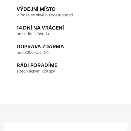
VÝDEJNÍ MÍSTO
v Praze se skvělou dostupností
14 DNÍ NA VRÁCENÍ
bez udání důvodu
DOPRAVA ZDARMA
nad 2000 Kč s DPH
RÁDI PORADÍME
s technickými dotazy
Z
á
p