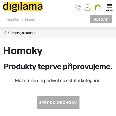
Přejít
NÁKUPNÍ
KOŠÍK
na
obsah
HLEDAT
Camping a outdoor
Hamaky
Produkty teprve připravujeme.
Můžete se ale podívat na ostatní kategorie.
ZPĚT DO OBCHODU