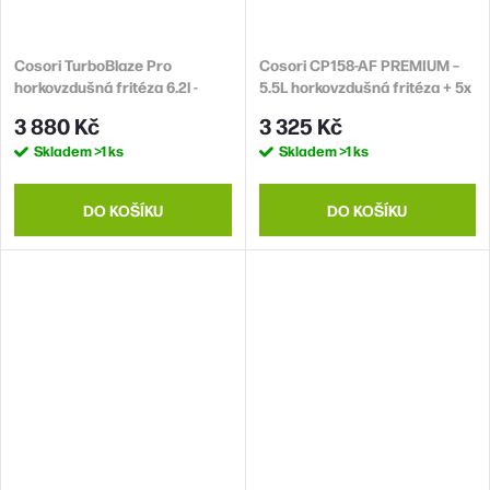
Cosori TurboBlaze Pro
Cosori CP158-AF PREMIUM –
horkovzdušná fritéza 6.2l -
5.5L horkovzdušná fritéza + 5x
černá
špíz a gril. rošt, white
3 880 Kč
3 325 Kč
Skladem
>1 ks
Skladem
>1 ks
DO KOŠÍKU
DO KOŠÍKU