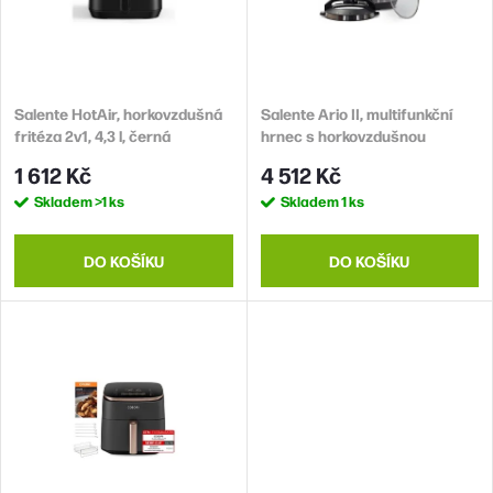
p
s
r
p
o
r
d
Salente HotAir, horkovzdušná
Salente Ario II, multifunkční
o
fritéza 2v1, 4,3 l, černá
hrnec s horkovzdušnou
u
d
troubou
1 612 Kč
4 512 Kč
k
u
Skladem
>1 ks
Skladem
1 ks
t
k
ů
t
DO KOŠÍKU
DO KOŠÍKU
ů