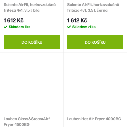
Salente AirFit, horkovzdušná
Salente AirFit, horkovzdušná
fritéza 4v1, 3,5 l, bílá
fritéza 4v1, 3,5 l, černá
1 612 Kč
1 612 Kč
Skladem
1 ks
Skladem
>1 ks
DO KOŠÍKU
DO KOŠÍKU
Lauben Glass&SteamAir®
Lauben Hot Air Fryer 4000BC
Fryer 4500BG