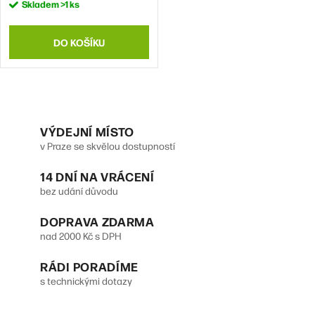
Skladem
>1 ks
DO KOŠÍKU
O
v
VÝDEJNÍ MÍSTO
v Praze se skvělou dostupností
l
14 DNÍ NA VRÁCENÍ
á
bez udání důvodu
d
DOPRAVA ZDARMA
a
nad 2000 Kč s DPH
c
RÁDI PORADÍME
í
s technickými dotazy
p