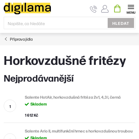
Přejít
NÁKUPNÍ
KOŠÍK
na
obsah
HLEDAT
Příprava jídla
Horkovzdušné fritézy
Nejprodávanější
Salente HotAir, horkovzdušná fritéza 2v1, 4,3 l, černá
Skladem
1 612 Kč
Salente Ario II, multifunkční hrnec s horkovzdušnou troubou
Skladem