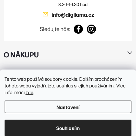
info
@
digilama.cz
Sledujte nás:
O NÁKUPU
E-SHOP
Tento web používá soubory cookie. Dalším procházením
tohoto webu vyjadřujete souhlas s jejich používáním.. Více
PRODEJNY
informací
zde
.
Nastavení
Copyright 2026
Digilama
. Všechna práva vyhrazena.
Upravit nastavení
cookies
Souhlasím
Vytvořil Shoptet