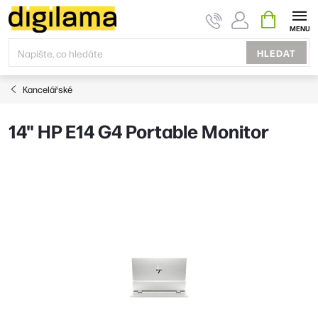
Přejít
NÁKUPNÍ
KOŠÍK
na
obsah
HLEDAT
Kancelářské
14" HP E14 G4 Portable Monitor