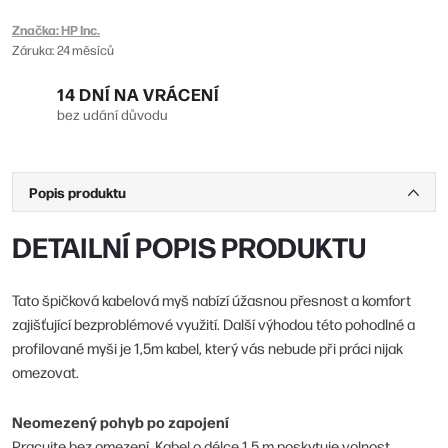
Značka:
HP Inc.
Záruka
:
24 měsíců
14 DNÍ NA VRÁCENÍ
bez udání důvodu
Popis produktu
DETAILNÍ POPIS PRODUKTU
Tato špičková kabelová myš nabízí úžasnou přesnost a komfort
zajišťující bezproblémové využití. Další výhodou této pohodlné a
profilované myši je 1,5m kabel, který vás nebude při práci nijak
omezovat.
Neomezený pohyb po zapojení
Pracujte bez omezení. Kabel o délce 1,5 m poskytuje volnost