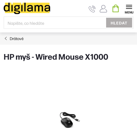
Přejít
NÁKUPNÍ
KOŠÍK
na
obsah
HLEDAT
Drátové
HP myš - Wired Mouse X1000