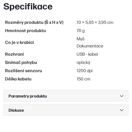
Specifikace
Rozměry produktu (Š x H x V)
10 × 5,85 × 3,95 cm
Hmotnost produktu
70 g
Myš
Co je v krabici
Dokumentace
Rozhraní
USB - kabel
Snímač pohybu
optický
Rozlišení senzoru
1200 dpi
Délka kabelu
150 cm
Parametry produktu
Diskuse