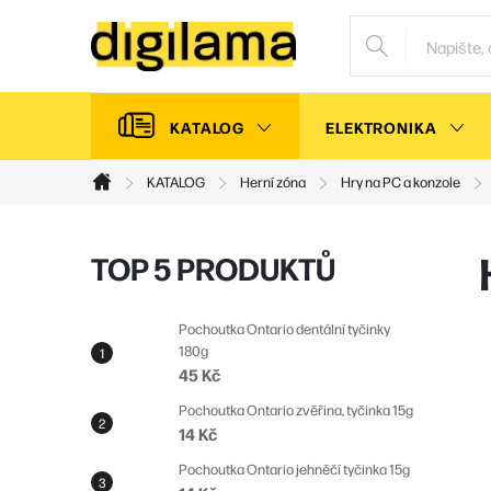
Přejít
na
obsah
KATALOG
ELEKTRONIKA
KATALOG
Herní zóna
Hry na PC a konzole
Domů
P
TOP 5 PRODUKTŮ
o
s
Pochoutka Ontario dentální tyčinky
180g
t
45 Kč
r
Pochoutka Ontario zvěřina, tyčinka 15g
a
14 Kč
n
Pochoutka Ontario jehněčí tyčinka 15g