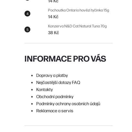
14 Kč
n
Pochoutka Ontario hovězí tyčinka 15g
í
14 Kč
p
Konzerva N&D Cat Natural Tuna 70g
38 Kč
a
n
e
INFORMACE PRO VÁS
l
Dopravy a platby
Nejčastější dotazy FAQ
Kontakty
Obchodní podmínky
Podmínky ochrany osobních údajů
Reklamace a servis