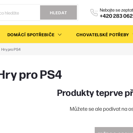
HLEDAT
+420 283 062
DOMÁCÍ SPOTŘEBIČE
CHOVATELSKÉ POTŘEBY
Hry pro PS4
Hry pro PS4
Produkty teprve p
Můžete se ale podívat na os