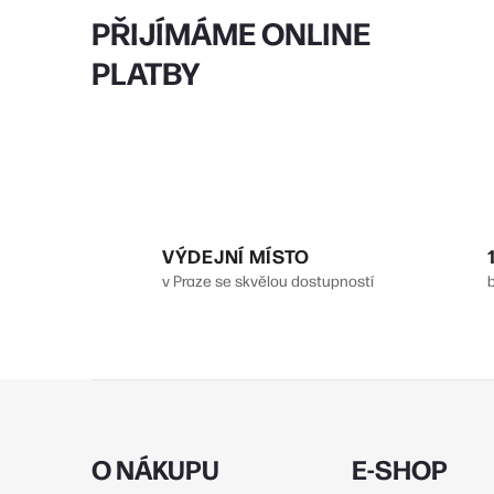
PŘIJÍMÁME ONLINE
PLATBY
VÝDEJNÍ MÍSTO
v Praze se skvělou dostupností
Z
á
p
O NÁKUPU
E-SHOP