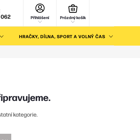
NÁKUPNÍ
KOŠÍK
 062
Přihlášení
Prázdný košík
HRAČKY, DÍLNA, SPORT A VOLNÝ ČAS
AKC
řipravujeme.
tatní kategorie.