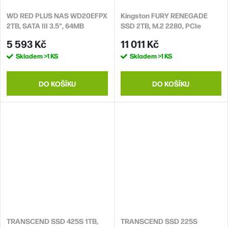
WD RED PLUS NAS WD20EFPX
Kingston FURY RENEGADE
2TB, SATA III 3.5", 64MB
SSD 2TB, M.2 2280, PCIe
5400RPM, 175MB/s, CMR
Gen4x4, R:7300MB/s;
5 593 Kč
11 011 Kč
W:7000MB/s, Heatsink
Skladem
>1 KS
Skladem
>1 KS
DO KOŠÍKU
DO KOŠÍKU
TRANSCEND SSD 425S 1TB,
TRANSCEND SSD 225S