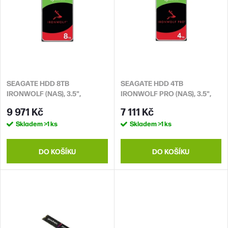
n
p
í
i
p
s
r
p
o
r
d
SEAGATE HDD 8TB
SEAGATE HDD 4TB
o
IRONWOLF (NAS), 3.5",
IRONWOLF PRO (NAS), 3.5",
u
d
SATAIII, 5400 RPM, Cache
SATAIII, 7200 RPM, Cache
9 971 Kč
7 111 Kč
k
256MB, CMR
256MB
u
Skladem
>1 ks
Skladem
>1 ks
t
k
ů
t
DO KOŠÍKU
DO KOŠÍKU
ů