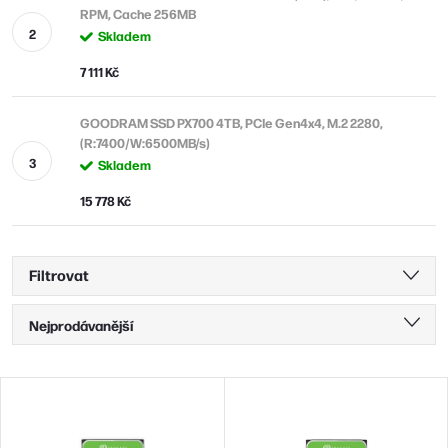
RPM, Cache 256MB
Skladem
7 111 Kč
GOODRAM SSD PX700 4TB, PCIe Gen4x4, M.2 2280,
(R:7400/W:6500MB/s)
Skladem
15 778 Kč
Filtrovat
Ř
Nejprodávanější
a
Nejlevnější
z
V
Nejdražší
e
ý
Abecedně