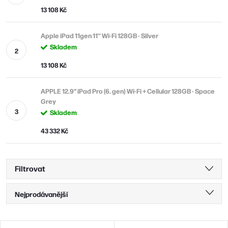
13 108 Kč
Apple iPad 11gen 11'' Wi-Fi 128GB - Silver
Skladem
13 108 Kč
APPLE 12.9" iPad Pro (6. gen) Wi-Fi + Cellular 128GB - Space
Grey
Skladem
43 332 Kč
Filtrovat
Ř
Nejprodávanější
a
Nejlevnější
z