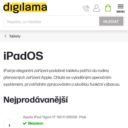
Přejít
NÁKUPNÍ
KOŠÍK
na
obsah
HLEDAT
Tablety
iPadOS
iPad je elegantní zařízení podobné tabletu patřící do rodiny
přenosných zařízení Apple. Chlubí se vyladěným operačním
systémem, prvotřídním zpracováním a skvělou funkční výbavou.
Nejprodávanější
Apple iPad 11gen 11'' Wi-Fi 128GB - Pink
Skladem