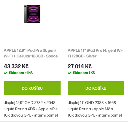
APPLE 12.9" iPad Pro (6. gen)
APPLE 11" iPad Pro (4. gen) Wi-
Wi-Fi + Cellular 128GB - Space
Fi 128GB - Silver
Grey
43 332 Kč
27 014 Kč
Skladem
>1 KS
Skladem
1 KS
DO KOŠÍKU
DO KOŠÍKU
displej 12,9" QHD 2732 × 2048
displej 11" QHD 2388 × 1668
Liquid Retina XDR • Apple M2 s
Liquid Retina • Apple M2 s
10jádrovou GPU • interní paměť
10jádrovou GPU • interní paměť
128 GB • WiFi • Bluetooth • NFC •
128 GB • WiFi • Bluetooth • zadní
5G a 4G/LTE • zadní fotoaparát
fotoaparát 12 Mpx • přední