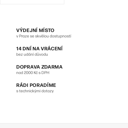
fotoaparát 12 Mpx (f/1,8) (f/2,4) •
USB-C • baterie 5124 mAh •
iPadOS 15
O
v
VÝDEJNÍ MÍSTO
v Praze se skvělou dostupností
l
14 DNÍ NA VRÁCENÍ
á
bez udání důvodu
d
DOPRAVA ZDARMA
a
nad 2000 Kč s DPH
c
RÁDI PORADÍME
í
s technickými dotazy
p
r
v
Z