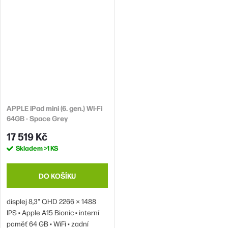
12 Mpx (f/1,8) • přední fotoaparát
fotoaparát 12 Mpx • USB-C •
10 Mpx (f/2,4) • USB-C • rychlé
iPadOS
nabíjení 20W • iPadOS
APPLE iPad mini (6. gen.) Wi-Fi
64GB - Space Grey
17 519 Kč
Skladem
>1 KS
DO KOŠÍKU
displej 8,3" QHD 2266 × 1488
IPS • Apple A15 Bionic • interní
paměť 64 GB • WiFi • zadní