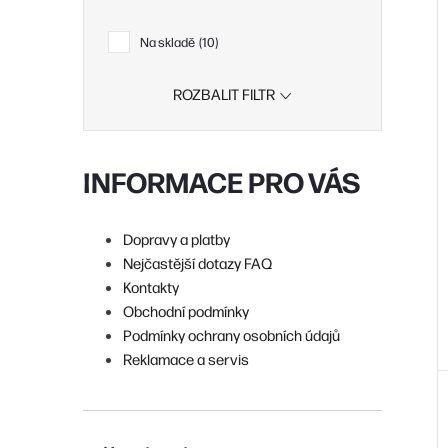
í
Na skladě
10
i
ROZBALIT FILTR
r
INFORMACE PRO VÁS
r
Dopravy a platby
Nejčastější dotazy FAQ
t
Kontakty
Obchodní podmínky
Podmínky ochrany osobních údajů
t
Reklamace a servis