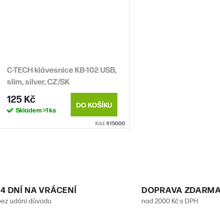
C-TECH klávesnice KB-102 USB,
slim, silver, CZ/SK
125 Kč
DO KOŠÍKU
Skladem
>1 ks
Kód:
415000
O
v
14 DNÍ NA VRÁCENÍ
DOPRAVA ZDARM
bez udání důvodu
nad 2000 Kč s DPH
á