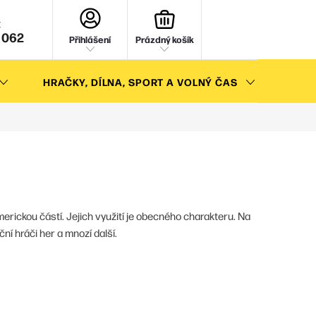
NÁKUPNÍ
KOŠÍK
 062
Přihlášení
Prázdný košík
HRAČKY, DÍLNA, SPORT A VOLNÝ ČAS
AKC
erickou částí. Jejich využití je obecného charakteru. Na
ční hráči her a mnozí další.