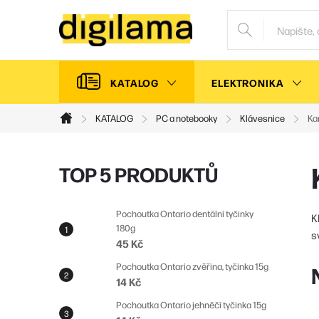
Přejít
na
obsah
KATALOG
ELEKTRONIKA
KATALOG
PC a notebooky
Klávesnice
Ka
Domů
P
TOP 5 PRODUKTŮ
o
s
Pochoutka Ontario dentální tyčinky
K
180g
t
s
45 Kč
r
Pochoutka Ontario zvěřina, tyčinka 15g
a
14 Kč
n
Pochoutka Ontario jehněčí tyčinka 15g