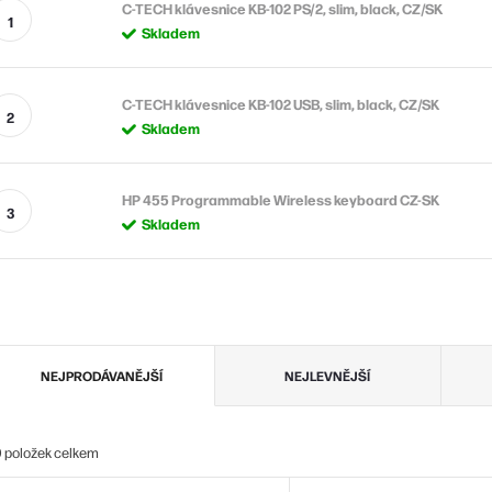
C-TECH klávesnice KB-102 PS/2, slim, black, CZ/SK
Skladem
C-TECH klávesnice KB-102 USB, slim, black, CZ/SK
Skladem
HP 455 Programmable Wireless keyboard CZ-SK
Skladem
Ř
NEJPRODÁVANĚJŠÍ
NEJLEVNĚJŠÍ
a
z
0
položek celkem
e