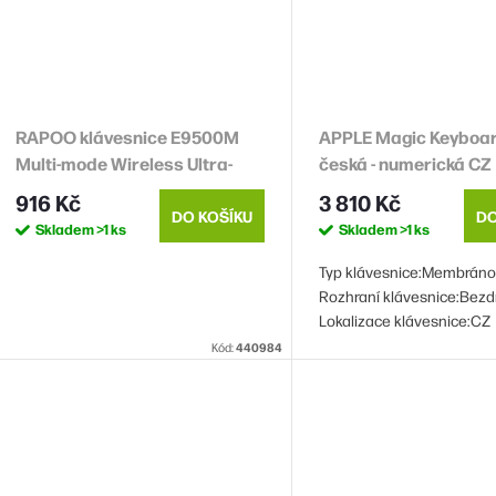
RAPOO klávesnice E9500M
APPLE Magic Keyboar
Multi-mode Wireless Ultra-
česká - numerická CZ
slim Keyboard Black
klávesnice Apple(201
916 Kč
3 810 Kč
DO KOŠÍKU
DO
Skladem
>1 ks
Skladem
>1 ks
Typ klávesnice:Membráno
Rozhraní klávesnice:Bezd
Lokalizace klávesnice:CZ
Kód:
440984