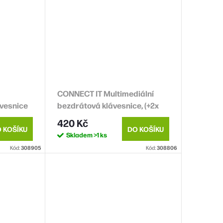
CONNECT IT Multimediální
ávesnice
bezdrátová klávesnice, (+2x
AAA baterie zdarma), CZ + SK
420 Kč
verze, bílá
 KOŠÍKU
DO KOŠÍKU
Skladem
>1 ks
Kód:
308905
Kód:
308806