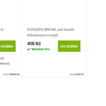
d -
EVOLVEO WK-142, set bezdr.
klávesnice a myši
7)
418 Kč
 KOŠÍKU
DO KOŠÍKU
Skladem
1 ks
vá;
rátová;
Kód:
1026645
Kód:
546101