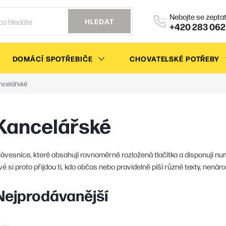
HLEDAT
+420 283 062
DOMÁCÍ SPOTŘEBIČE
CHOVATELSKÉ POTŘEBY
ncelářské
Kancelářské
lávesnice, které obsahují rovnoměrně rozložená tlačítka a disponují num
vé si proto přijdou ti, kdo občas nebo pravidelně píší různé texty, nenáro
Nejprodávanější