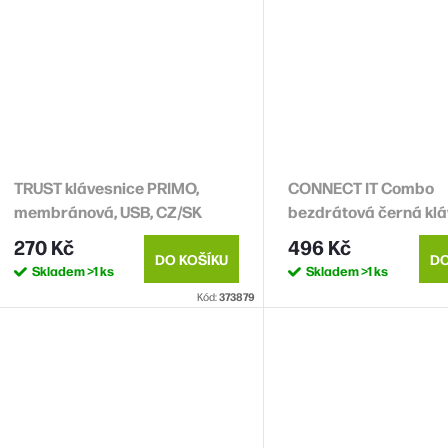
TRUST klávesnice PRIMO,
CONNECT IT Combo
membránová, USB, CZ/SK
bezdrátová černá kl
+ myš, CZ + SK layout
270 Kč
496 Kč
DO KOŠÍKU
DO
Skladem
>1 ks
Skladem
>1 ks
Kód:
373879