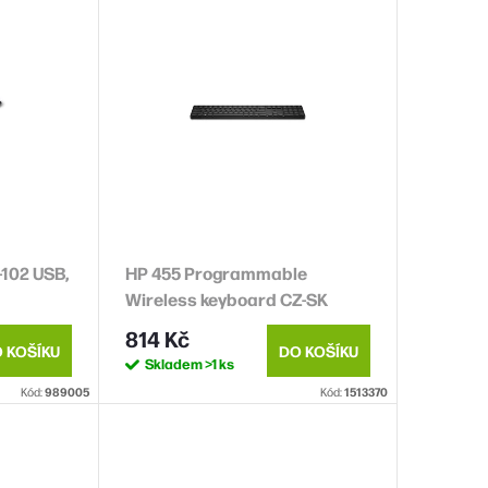
-102 USB,
HP 455 Programmable
Wireless keyboard CZ-SK
814 Kč
 KOŠÍKU
DO KOŠÍKU
Skladem
>1 ks
Kód:
989005
Kód:
1513370