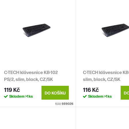
V
n
ý
p
p
s
o
p
d
u
o
k
C-TECH klávesnice KB-102
C-TECH klávesnice KB
d
PS/2, slim, black, CZ/SK
slim, black, CZ/SK
u
ů
119 Kč
116 Kč
k
DO KOŠÍKU
DO
Skladem
>1 ks
Skladem
>1 ks
Kód:
989026
ů