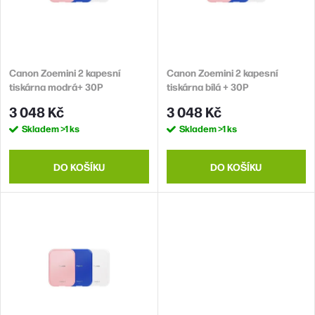
p
s
r
p
o
r
d
Canon Zoemini 2 kapesní
Canon Zoemini 2 kapesní
o
tiskárna modrá+ 30P
tiskárna bílá + 30P
u
d
3 048 Kč
3 048 Kč
k
u
Skladem
>1 ks
Skladem
>1 ks
t
k
ů
t
DO KOŠÍKU
DO KOŠÍKU
ů