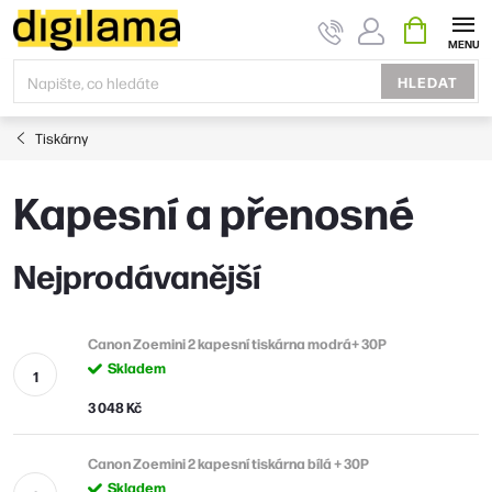
Přejít
NÁKUPNÍ
KOŠÍK
na
obsah
HLEDAT
Tiskárny
Kapesní a přenosné
Nejprodávanější
Canon Zoemini 2 kapesní tiskárna modrá+ 30P
Skladem
3 048 Kč
Canon Zoemini 2 kapesní tiskárna bílá + 30P
Skladem