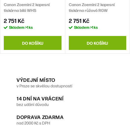
Canon Zoemini 2 kapesní
Canon Zoemini 2 kapesní
tiskárna bílá WHS
tiskárna růžová RGW
2 751 Kč
2 751 Kč
Skladem
>1 ks
Skladem
>1 ks
DO KOŠÍKU
DO KOŠÍKU
O
v
VÝDEJNÍ MÍSTO
v Praze se skvělou dostupností
l
14 DNÍ NA VRÁCENÍ
á
bez udání důvodu
d
DOPRAVA ZDARMA
a
nad 2000 Kč s DPH