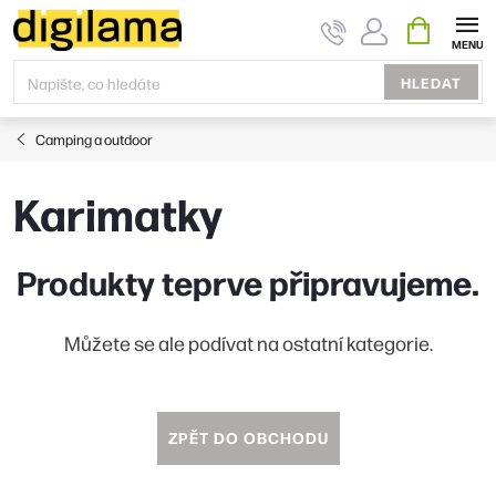
Přejít
NÁKUPNÍ
KOŠÍK
na
obsah
HLEDAT
Camping a outdoor
Karimatky
Produkty teprve připravujeme.
Můžete se ale podívat na ostatní kategorie.
ZPĚT DO OBCHODU