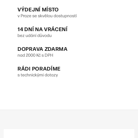
VÝDEJNÍ MÍSTO
v Praze se skvělou dostupností
14 DNÍ NA VRÁCENÍ
bez udání důvodu
DOPRAVA ZDARMA
nad 2000 Kč s DPH
RÁDI PORADÍME
s technickými dotazy
Z
á
p