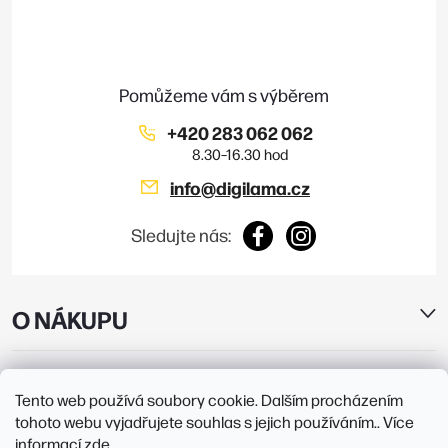
a
t
í
+420 283 062 062
info
@
digilama.cz
Sledujte nás:
O NÁKUPU
E-SHOP
Tento web používá soubory cookie. Dalším procházením
tohoto webu vyjadřujete souhlas s jejich používáním.. Více
PRODEJNY
informací
zde
.