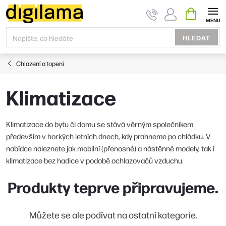
Přejít
NÁKUPNÍ
KOŠÍK
na
obsah
HLEDAT
Chlazení a topení
Klimatizace
Klimatizace do bytu či domu se stává věrným společníkem
především v horkých letních dnech, kdy prahneme po chládku. V
nabídce naleznete jak mobilní (přenosné) a nástěnné modely, tak i
klimatizace bez hadice v podobě ochlazovačů vzduchu.
Produkty teprve připravujeme.
Můžete se ale podívat na ostatní kategorie.