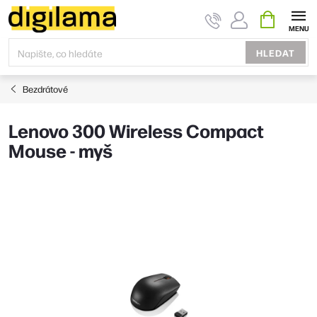
Přejít
NÁKUPNÍ
KOŠÍK
na
obsah
HLEDAT
Bezdrátové
Lenovo 300 Wireless Compact
Mouse - myš