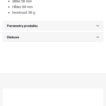
dĺžka: 56 mm
Hĺbka: 98 mm
hmotnosť: 56 g
Parametry produktu
Diskuse
Z
á
p
a