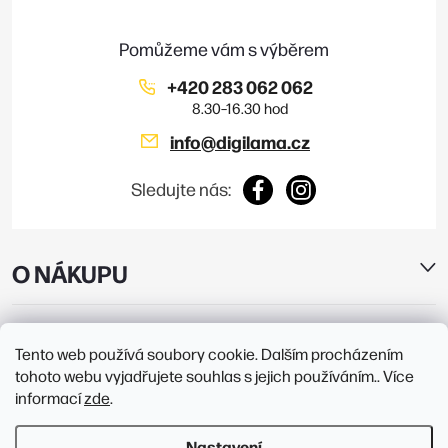
t
í
+420 283 062 062
info
@
digilama.cz
Sledujte nás:
O NÁKUPU
E-SHOP
Tento web používá soubory cookie. Dalším procházením
tohoto webu vyjadřujete souhlas s jejich používáním.. Více
PRODEJNY
informací
zde
.
Nastavení