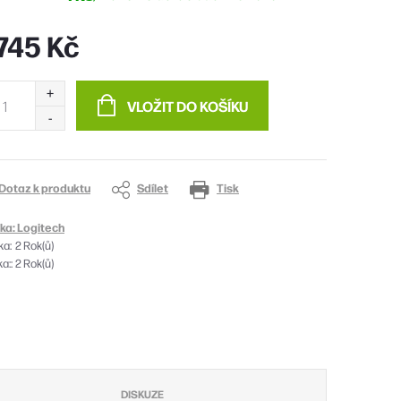
745 Kč
ná
:
VLOŽIT DO KOŠÍKU
Dotaz k produktu
Sdílet
Tisk
ka:
Logitech
ka
:
2 Rok(ů)
a:
:
2 Rok(ů)
DISKUZE