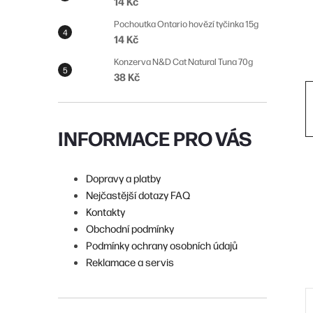
14 Kč
n
Pochoutka Ontario hovězí tyčinka 15g
í
14 Kč
p
Konzerva N&D Cat Natural Tuna 70g
38 Kč
a
n
e
INFORMACE PRO VÁS
l
Dopravy a platby
Nejčastější dotazy FAQ
Kontakty
Obchodní podmínky
Podmínky ochrany osobních údajů
Reklamace a servis