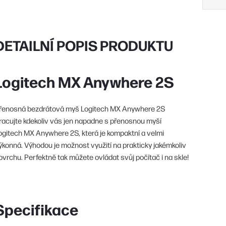
DETAILNÍ POPIS PRODUKTU
Logitech MX Anywhere 2S
řenosná bezdrátová myš Logitech MX Anywhere 2S
racujte kdekoliv vás jen napadne s přenosnou myší
ogitech MX Anywhere 2S, která je kompaktní a velmi
ýkonná. Výhodou je možnost využití na prakticky jakémkoliv
ovrchu. Perfektně tak můžete ovládat svůj počítač i na skle!
Specifikace