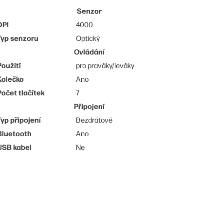
Senzor
DPI
4000
Typ senzoru
Optický
Ovládání
Použití
pro praváky/leváky
Kolečko
Ano
Počet tlačítek
7
Připojení
Typ připojení
Bezdrátové
Bluetooth
Ano
USB kabel
Ne