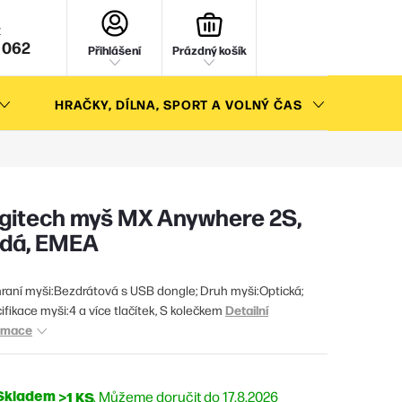
NÁKUPNÍ
KOŠÍK
 062
Přihlášení
Prázdný košík
HRAČKY, DÍLNA, SPORT A VOLNÝ ČAS
AKC
gitech myš MX Anywhere 2S,
dá, EMEA
raní myši:Bezdrátová s USB dongle; Druh myši:Optická;
Detailní
ifikace myši:4 a více tlačítek, S kolečkem
rmace
Skladem
>1 KS
17.8.2026