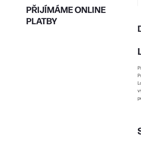
PŘIJÍMÁME ONLINE
PLATBY
P
P
L
v
p