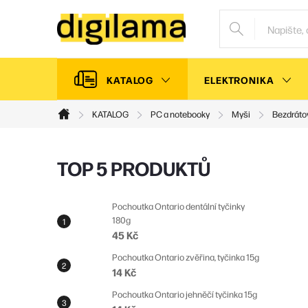
Přejít
na
obsah
KATALOG
ELEKTRONIKA
KATALOG
PC a notebooky
Myši
Bezdráto
Domů
P
TOP 5 PRODUKTŮ
o
s
Pochoutka Ontario dentální tyčinky
180g
t
45 Kč
r
Pochoutka Ontario zvěřina, tyčinka 15g
a
14 Kč
n
Pochoutka Ontario jehněčí tyčinka 15g