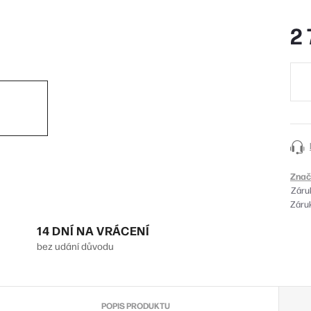
2 
Měr
cena
Znač
Záru
Záruk
14 DNÍ NA VRÁCENÍ
bez udání důvodu
POPIS PRODUKTU