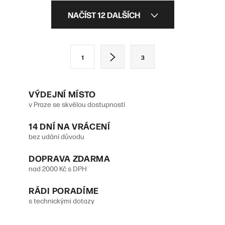
O
NAČÍST 12 DALŠÍCH
v
l
S
1
3
á
t
d
r
VÝDEJNÍ MÍSTO
a
á
v Praze se skvělou dostupností
n
c
14 DNÍ NA VRÁCENÍ
k
í
bez udání důvodu
o
p
DOPRAVA ZDARMA
v
r
nad 2000 Kč s DPH
á
v
n
RÁDI PORADÍME
s technickými dotazy
k
í