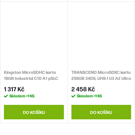
Kingston MicroSDHC karta
TRANSCEND MicroSDXC karta
16GB Industrial C10 A1 pSLC
256GB 340S, UHS-I U3 A2 Ultra
Card + SD Adapter
Performace 160/125 MB/s
1 317 Kč
2 458 Kč
Skladem
>1 KS
Skladem
>1 KS
DO KOŠÍKU
DO KOŠÍKU