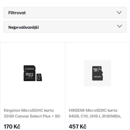
Filtrovat
Ř
Nejprodávanější
a
Nejlevnější
z
V
Nejdražší
e
ý
n
Abecedně
p
í
i
p
s
r
p
o
r
d
Kingston MicroSDHC karta
HIKSEMI MicroSDXC karta
o
32GB Canvas Select Plus + SD
64GB, C10, UHS-I, (R:92MB/s,
u
d
adaptér
W:30MB/s) + adapter
170 Kč
457 Kč