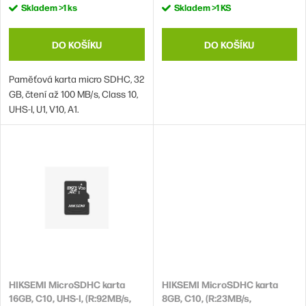
k
u
Skladem
>1 ks
Skladem
>1 KS
t
k
ů
t
DO KOŠÍKU
DO KOŠÍKU
ů
Paměťová karta micro SDHC, 32
GB, čtení až 100 MB/s, Class 10,
UHS-I, U1, V10, A1.
HIKSEMI MicroSDHC karta
HIKSEMI MicroSDHC karta
16GB, C10, UHS-I, (R:92MB/s,
8GB, C10, (R:23MB/s,