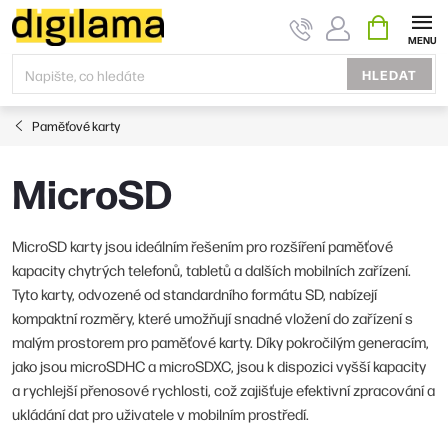
Přejít
NÁKUPNÍ
KOŠÍK
na
obsah
HLEDAT
Paměťové karty
MicroSD
MicroSD karty jsou ideálním řešením pro rozšíření paměťové
kapacity chytrých telefonů, tabletů a dalších mobilních zařízení.
Tyto karty, odvozené od standardního formátu SD, nabízejí
kompaktní rozměry, které umožňují snadné vložení do zařízení s
malým prostorem pro paměťové karty. Díky pokročilým generacím,
jako jsou microSDHC a microSDXC, jsou k dispozici vyšší kapacity
a rychlejší přenosové rychlosti, což zajišťuje efektivní zpracování a
ukládání dat pro uživatele v mobilním prostředí.