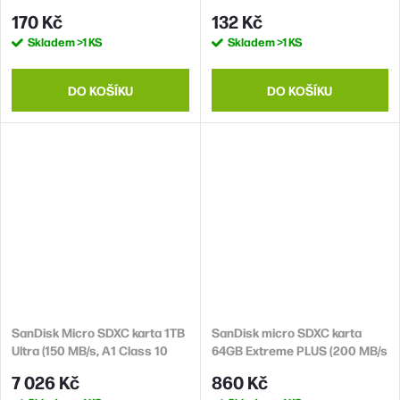
W:10MB/s) + adapter
W:10MB/s) + adapter
170 Kč
132 Kč
Skladem
>1 KS
Skladem
>1 KS
DO KOŠÍKU
DO KOŠÍKU
SanDisk Micro SDXC karta 1TB
SanDisk micro SDXC karta
Ultra (150 MB/s, A1 Class 10
64GB Extreme PLUS (200 MB/s
UHS-I) + adaptér
Class 10, UHS-I U3 V30) +
7 026 Kč
860 Kč
adaptér