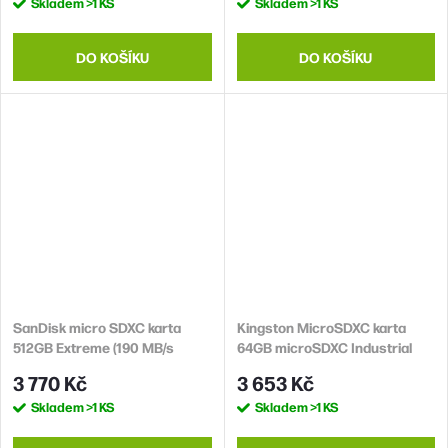
Skladem
>1 KS
Skladem
>1 KS
DO KOŠÍKU
DO KOŠÍKU
SanDisk micro SDXC karta
Kingston MicroSDXC karta
512GB Extreme (190 MB/s
64GB microSDXC Industrial
Class 10, UHS-I U3 V30) +
C10 A1 pSLC Card + SD
3 770 Kč
3 653 Kč
adaptér
Adapter
Skladem
>1 KS
Skladem
>1 KS