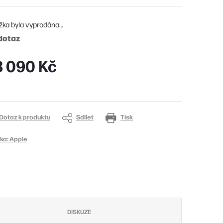
žka byla vyprodána…
dotaz
3 090 Kč
ná
:
Dotaz k produktu
Sdílet
Tisk
ka:
Apple
DISKUZE