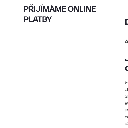
PŘIJÍMÁME ONLINE
PLATBY
A
S
o
S
v
u
a
u