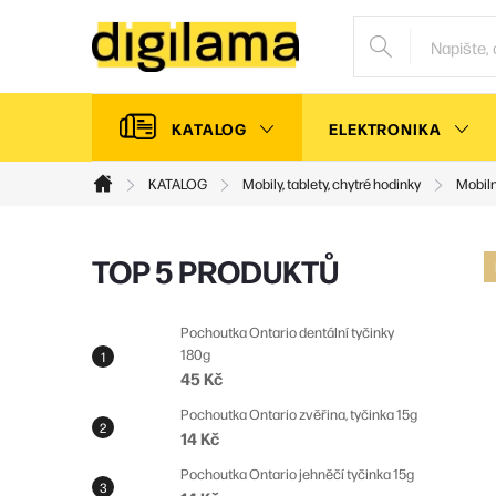
Přejít
na
obsah
KATALOG
ELEKTRONIKA
KATALOG
Mobily, tablety, chytré hodinky
Mobiln
Domů
P
TOP 5 PRODUKTŮ
o
s
Pochoutka Ontario dentální tyčinky
180g
t
45 Kč
r
Pochoutka Ontario zvěřina, tyčinka 15g
a
14 Kč
n
Pochoutka Ontario jehněčí tyčinka 15g