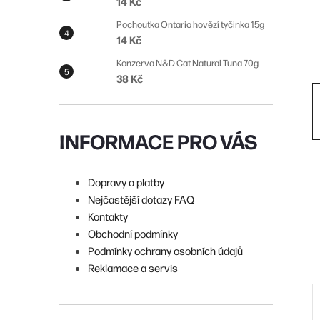
14 Kč
n
Pochoutka Ontario hovězí tyčinka 15g
í
14 Kč
p
Konzerva N&D Cat Natural Tuna 70g
38 Kč
a
n
e
INFORMACE PRO VÁS
l
Dopravy a platby
Nejčastější dotazy FAQ
Kontakty
Obchodní podmínky
Podmínky ochrany osobních údajů
Reklamace a servis