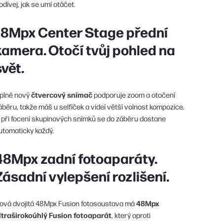
odívej, jak se umí otáčet.
18Mpx Center Stage přední
kamera. Otočí tvůj pohled na
svět.
čtvercový snímač
plně nový
podporuje zoom a otočení
áběru, takže máš u selfíček a videí větší volnost kompozice.
 při focení skupinových snímků se do záběru dostane
utomaticky každý.
48Mpx zadní fotoaparáty.
Zásadní vylepšení rozlišení.
48Mpx
ová dvojitá 48Mpx Fusion fotosoustava má
ltraširokoúhlý Fusion fotoaparát
, který oproti