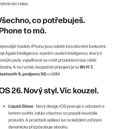
řehrávání videa.
Všechno, co potřebuješ.
iPhone to má.
ejnovější modely iPhonu jsou nabité inovativními funkcemi.
ají Apple Intelligence, systém osobní inteligence, který ti
omůže psát, vyjadřovat se a být produktivní bez větší
Wi-Fi 7,
ámahy. A na rychlé, bezpečné připojení je tu
luetooth 6, podpora 5G
a eSIM.
iOS 26. Nový styl. Víc kouzel.
Liquid Glass
- Nový design iOS pracuje s odrazem a
lomem světla, takže všechno na pozadí neustále
prosvítá. A prostředí aplikací se na každém zařízení
dynamicky přizpůsobuje obsahu.