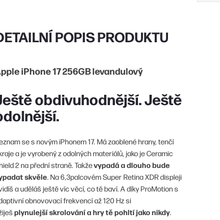
DETAILNÍ POPIS PRODUKTU
pple iPhone 17 256GB levandulový
Ještě obdivuhodnější. Ještě
odolnější.
eznam se s novým iPhonem 17. Má zaoblené hrany, tenčí
kraje a je vyrobený z odolných materiálů, jako je Ceramic
vypadá a dlouho bude
hield 2 na přední straně. Takže
ypadat skvěle
. Na 6,3palcovém Super Retina XDR displeji
vidíš a uděláš ještě víc věcí, co tě baví. A díky ProMotion s
daptivní obnovovací frekvencí až 120 Hz si
plynulejší skrolování a hry tě pohltí jako nikdy
žiješ
.