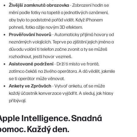
Živější zamknutá obrazovka
- Zobrazení hodin se
mění podle fotky na tapetě a jednotlivých oznámení,
aby bylo to podstatné pořád vidět. Když iPhonem
pohneš, fotka ožije novým 3D efektem.
Prověřování hovorů
- Automaticky přijímá hovory od
neznámých volajících. Teprve po zjištění jejich jména a
důvodu volání ti telefon začne zvonit a ty se můžeš
rozhodnout, jestli hovor vezmeš.
Asistované podržení
- Drží ti místo ve frontě,
zatímco čekáš na živého operátora. A dá vědět, jakmile
se ti operátor může věnovat.
Ankety ve Zprávách
- Vytvoř anketu, ať se může
každý účastník konverzace vyjádřit. A sleduj, jak hlasy
přibývají.
Apple Intelligence. Snadná
pomoc. Každý den.