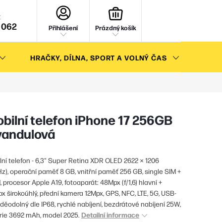
NÁKUPNÍ
KOŠÍK
 062
Přihlášení
Prázdný košík
HRAČKY, DÍLNA, SPORT A VOLNÝ ČAS
AKC
bilní telefon iPhone 17 256GB
vandulová
lní telefon - 6,3" Super Retina XDR OLED 2622 × 1206
Hz), operační paměť 8 GB, vnitřní paměť 256 GB, single SIM +
 procesor Apple A19, fotoaparát: 48Mpx (f/1,6) hlavní +
x širokoúhlý, přední kamera 12Mpx, GPS, NFC, LTE, 5G, USB-
oděodolný dle IP68, rychlé nabíjení, bezdrátové nabíjení 25W,
Detailní informace
rie 3692 mAh, model 2025.