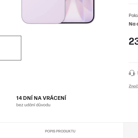
Polo
Na 
2
Měr
cena
Znač
14 DNÍ NA VRÁCENÍ
bez udání důvodu
POPIS PRODUKTU