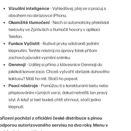
Vizuální inteligence
- Vyhledávej, ptej se a pracuj s
obsahem na obrazovce iPhonu.
Okamžité tlumočení
- Nech si automaticky překládat
textovky ve Zprávách a tlumočit hovory v aplikaci
Telefon.
Funkce Vyčistit
- Rušivé prvky odstraníš jedním
klepnutím. Tenhle nástroj na úpravy fotek přitom
zachová původní vyznění snímku.
Genmoji
- Udělej si přímo z klávesnice Genmoji do
jakékoli konverzace. Chceš vytvořit obrázek duhového
kaktusu? Máš ho mít. Stačí ho popsat.
Psací nástroje
- Pomůžou ti s korekturami textu nebo
přepisováním různých verzí, dokud netrefíš ten pravý
styl. A když si text budeš chtít shrnout, stačí jedno
klepnutí.
ařízení pochází z oficiální české distribuce s plnou
odporou autorizovaného servisu na dva roky. Menu v