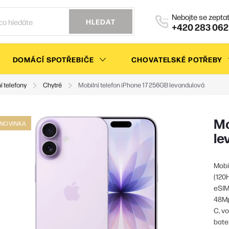
HLEDAT
+420 283 062
DOMÁCÍ SPOTŘEBIČE
CHOVATELSKÉ POTŘEBY
í telefony
Chytré
Mobilní telefon iPhone 17 256GB levandulová
Mo
NOVINKA
le
Mobi
(120
eSIM,
48Mp
C, v
bate