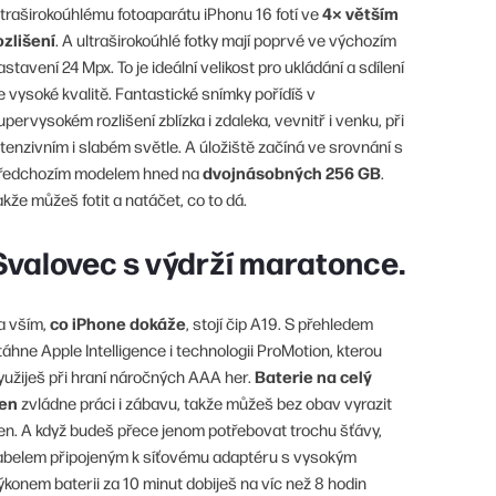
4× větším
ltraširokoúhlému fotoaparátu iPhonu 16 fotí ve
ozlišení
. A ultraširokoúhlé fotky mají poprvé ve výchozím
astavení 24 Mpx. To je ideální velikost pro ukládání a sdílení
e vysoké kvalitě. Fantastické snímky pořídíš v
upervysokém rozlišení zblízka i zdaleka, vevnitř i venku, při
ntenzivním i slabém světle. A úložiště začíná ve srovnání s
dvojnásobných 256 GB
ředchozím modelem hned na
.
akže můžeš fotit a natáčet, co to dá.
Svalovec s výdrží maratonce.
co iPhone dokáže
a vším,
, stojí čip A19. S přehledem
táhne Apple Intelligence i technologii ProMotion, kterou
Baterie na celý
yužiješ při hraní náročných AAA her.
en
zvládne práci i zábavu, takže můžeš bez obav vyrazit
en. A když budeš přece jenom potřebovat trochu šťávy,
abelem připojeným k síťovému adaptéru s vysokým
ýkonem baterii za 10 minut dobiješ na víc než 8 hodin