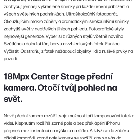
zachycují jemněji vykreslené snímky při každé úrovni přiblížení a
všech světelných podmínkách. Ultraširokoúhlý fotoaparát.
Okouzlujícími makro záběry a dramatickými širokoúhlými snímky
zachytíš svět v neotřelých úhlech pohledu. Fotografické styly
nejnovější generace. Vyber si z různých stylů včetně nového
Světlého a dolaď si tón, barvu a vzhled svých fotek. Funkce
Vyčistit. Odstraňuj z fotek nežádoucí objekty, lidi a rušivé prvky na
pozadí.
18Mpx Center Stage přední
kamera. Otočí tvůj pohled na
svět.
Nová přední kamera rozšíří tvoje možnosti při komponování fotek a
videí. Klepnutím rozšíříš zorné pole a bez překlápění iPhonu
přepneš mezi orientací na výšku a na šířku. A když se do záběru
přidají kamarádi, zorné pole kamery se rozšíří, aby se vás do