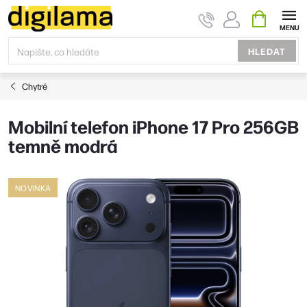
Přejít
NÁKUPNÍ
KOŠÍK
na
obsah
HLEDAT
Chytré
Mobilní telefon iPhone 17 Pro 256GB
temně modrá
NOVINKA