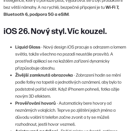
Wi-Fi 7,
bez větší námahy. A na rychlé, bezpečné připojení je tu
Bluetooth 6, podpora 5G a eSIM
.
iOS 26. Nový styl. Víc kouzel.
Liquid Glass
- Nový design iOS pracuje s odrazem a lomem
světla, takže všechno na pozadí neustále prosvítá. A
prostředí aplikací se na každém zařízení dynamicky
přizpůsobuje obsahu.
Živější zamknutá obrazovka
- Zobrazení hodin se mění
podle fotky na tapetě a jednotlivých oznámení, aby bylo to
podstatné pořád vidět. Když iPhonem pohneš, fotka ožije
novým 3D efektem.
Prověřování hovorů
- Automaticky bere hovory od
neznámých volajících. Teprve po zjištění jejich jména a
důvodu volání ti telefon začne zvonit a ty se můžeš
rozhodnout, jestli hovor vezmeš.
Asistované podržení
- Drží ti místo ve frontě, zatímco