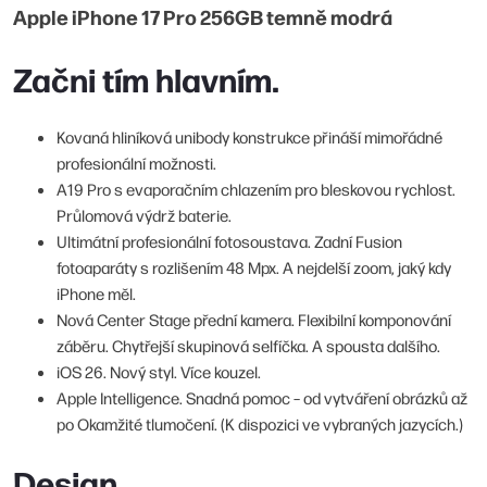
Apple iPhone 17 Pro 256GB temně modrá
Začni tím hlavním.
Kovaná hliníková unibody konstrukce přináší mimořádné
profesionální možnosti.
A19 Pro s evaporačním chlazením pro bleskovou rychlost.
Průlomová výdrž baterie.
Ultimátní profesionální fotosoustava. Zadní Fusion
fotoaparáty s rozlišením 48 Mpx. A nejdelší zoom, jaký kdy
iPhone měl.
Nová Center Stage přední kamera. Flexibilní komponování
záběru. Chytřejší skupinová selfíčka. A spousta dalšího.
iOS 26. Nový styl. Více kouzel.
Apple Intelligence. Snadná pomoc – od vytváření obrázků až
po Okamžité tlumočení. (K dispozici ve vybraných jazycích.)
Design