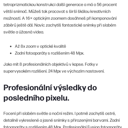
tetraprizmatickou konstrukci další generace a má o 56 procent
větší snímač. Můžeš tak pracovat s širší škálou kreativních
možností. A 16× optickým zoomem dosáhneš při komponování
záběrů ještě dál. Navíc zachytíš fantastické snímky při slabém
světle a úžasná videa.
Až 8x zoom v optické kvalitě
Zadní fotoaparáty s rozlišením 48 Mpx.
Jako mít 8 profesionálních objektivů v kapse. Fotky v
supervysokém rozlišení. 24 Mpx ve výchozím nastavení.
Profesionální výsledky do
posledního pixelu.
Focení při slabém světle a noční režim. I potmě zachytíš ostré,
detailně vykreslené a jasné snímky s přirozenými barvami. Zadní
fotoaparáty s rozlišením 48 Mpx. Profesionální Fusion fotoaparáty