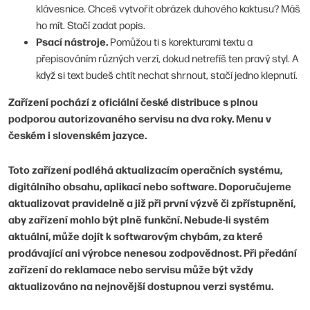
klávesnice. Chceš vytvořit obrázek duhového kaktusu? Máš
ho mít. Stačí zadat popis.
Psací nástroje.
Pomůžou ti s korekturami textu a
přepisováním různých verzí, dokud netrefíš ten pravý styl. A
když si text budeš chtít nechat shrnout, stačí jedno klepnutí.
Zařízení pochází z oficiální české distribuce s plnou
podporou autorizovaného servisu na dva roky. Menu v
českém i slovenském jazyce.
Toto zařízení podléhá aktualizacím operačních systému,
digitálního obsahu, aplikací nebo software. Doporučujeme
aktualizovat pravidelně a již při první výzvě či zpřístupnění,
aby zařízení mohlo být plně funkční. Nebude-li systém
aktuální, může dojít k softwarovým chybám, za které
prodávající ani výrobce nenesou zodpovědnost. Při předání
zařízení do reklamace nebo servisu může být vždy
aktualizováno na nejnovější dostupnou verzi systému.