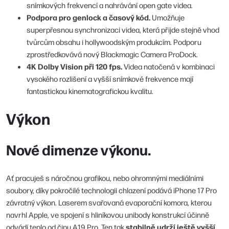
snímkových frekvencí a nahrávání open gate videa.
Podpora pro genlock a časový kód.
Umožňuje
superpřesnou synchronizaci videa, která přijde stejně vhod
tvůrcům obsahu i hollywoodským produkcím. Podporu
zprostředkovává nový Blackmagic Camera ProDock.
4K Dolby Vision při 120 fps.
Videa natočená v kombinaci
vysokého rozlišení a vyšší snímkové frekvence mají
fantastickou kinematografickou kvalitu.
Výkon
Nové dimenze výkonu.
Ať pracuješ s náročnou grafikou, nebo ohromnými mediálními
soubory, díky pokročilé technologii chlazení podává iPhone 17 Pro
závratný výkon. Laserem svařovaná evaporační komora, kterou
navrhl Apple, ve spojení s hliníkovou unibody konstrukcí účinně
stabilně udrží ještě vyšší
odvádí teplo od čipu A19 Pro. Ten tak