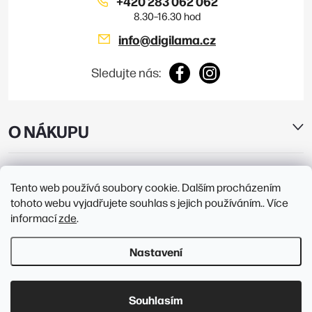
+420 283 062 062
info
@
digilama.cz
Sledujte nás:
O NÁKUPU
E-SHOP
Tento web používá soubory cookie. Dalším procházením
tohoto webu vyjadřujete souhlas s jejich používáním.. Více
PRODEJNY
informací
zde
.
Nastavení
Copyright 2026
Digilama
. Všechna práva vyhrazena.
Upravit nastavení
cookies
Souhlasím
Vytvořil Shoptet