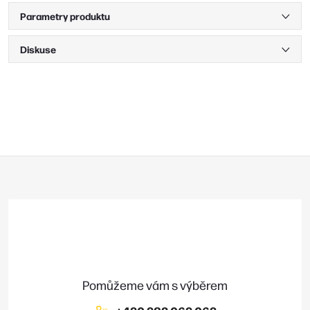
Parametry produktu
Diskuse
Z
á
p
a
t
í