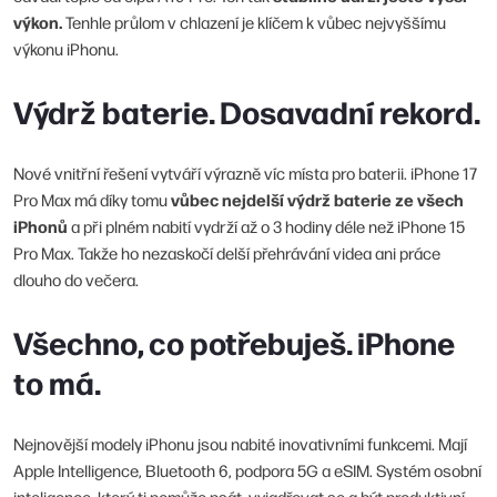
výkon.
Tenhle průlom v chlazení je klíčem k vůbec nejvyššímu
výkonu iPhonu.
Výdrž baterie. Dosavadní rekord.
Nové vnitřní řešení vytváří výrazně víc místa pro baterii. iPhone 17
vůbec nejdelší výdrž baterie ze všech
Pro Max má díky tomu
iPhonů
a při plném nabití vydrží až o 3 hodiny déle než iPhone 15
Pro Max. Takže ho nezaskočí delší přehrávání videa ani práce
dlouho do večera.
Všechno, co potřebuješ. iPhone
to má.
Nejnovější modely iPhonu jsou nabité inovativními funkcemi. Mají
Apple Intelligence, Bluetooth 6, podpora 5G a eSIM. Systém osobní
inteligence, který ti pomůže psát, vyjadřovat se a být produktivní