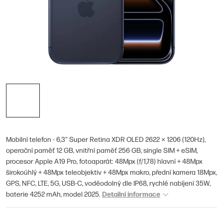
Mobilní telefon - 6,3" Super Retina XDR OLED 2622 × 1206 (120Hz),
operační paměť 12 GB, vnitřní paměť 256 GB, single SIM + eSIM,
procesor Apple A19 Pro, fotoaparát: 48Mpx (f/1,78) hlavní + 48Mpx
širokoúhlý + 48Mpx teleobjektiv + 48Mpx makro, přední kamera 18Mpx,
GPS, NFC, LTE, 5G, USB-C, voděodolný dle IP68, rychlé nabíjení 35W,
Detailní informace
baterie 4252 mAh, model 2025.