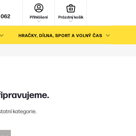
NÁKUPNÍ
KOŠÍK
 062
Přihlášení
Prázdný košík
HRAČKY, DÍLNA, SPORT A VOLNÝ ČAS
AKC
řipravujeme.
tatní kategorie.