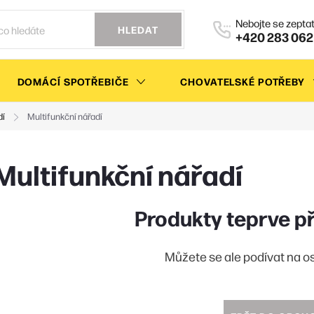
HLEDAT
+420 283 062
DOMÁCÍ SPOTŘEBIČE
CHOVATELSKÉ POTŘEBY
dí
Multifunkční nářadí
Multifunkční nářadí
Produkty teprve p
Můžete se ale podívat na os