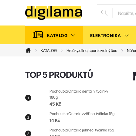
Přejít
na
obsah
KATALOG
ELEKTRONIKA
KATALOG
Hračky, dílna, sport a volný čas
Nářa
Domů
P
TOP 5 PRODUKTŮ
o
s
Pochoutka Ontario dentální tyčinky
180g
t
45 Kč
r
Pochoutka Ontario zvěřina, tyčinka 15g
a
14 Kč
n
Pochoutka Ontario jehněčí tyčinka 15g