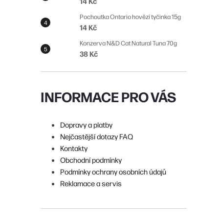
14 Kč
n
Pochoutka Ontario hovězí tyčinka 15g
í
14 Kč
p
Konzerva N&D Cat Natural Tuna 70g
38 Kč
a
n
e
INFORMACE PRO VÁS
l
Dopravy a platby
Nejčastější dotazy FAQ
Kontakty
Obchodní podmínky
Podmínky ochrany osobních údajů
Reklamace a servis