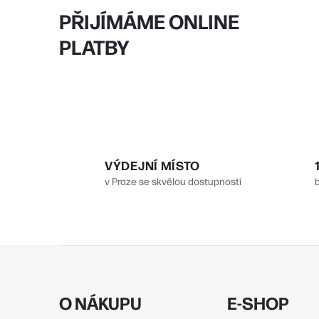
PŘIJÍMÁME ONLINE
PLATBY
VÝDEJNÍ MÍSTO
v Praze se skvělou dostupností
Z
á
p
O NÁKUPU
E-SHOP