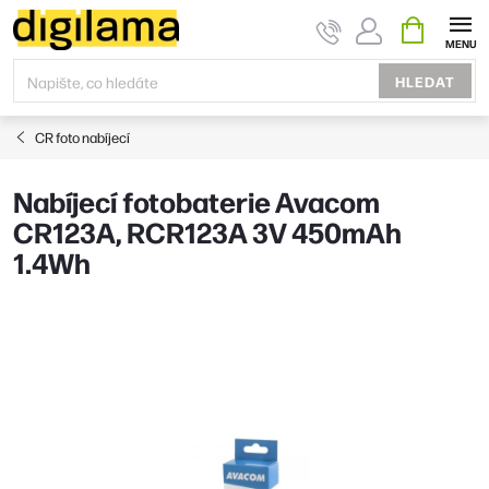
Přejít
NÁKUPNÍ
KOŠÍK
na
obsah
HLEDAT
CR foto nabíjecí
Nabíjecí fotobaterie Avacom
CR123A, RCR123A 3V 450mAh
1.4Wh