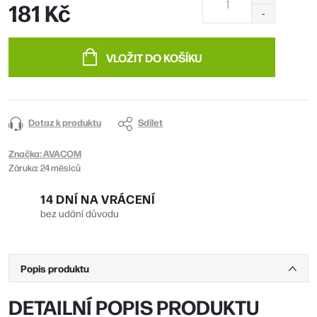
181 Kč
Měrná
cena:
VLOŽIT DO KOŠÍKU
Dotaz k produktu
Sdílet
Značka:
AVACOM
Záruka
:
24 měsíců
14 DNÍ NA VRÁCENÍ
bez udání důvodu
Popis produktu
DETAILNÍ POPIS PRODUKTU