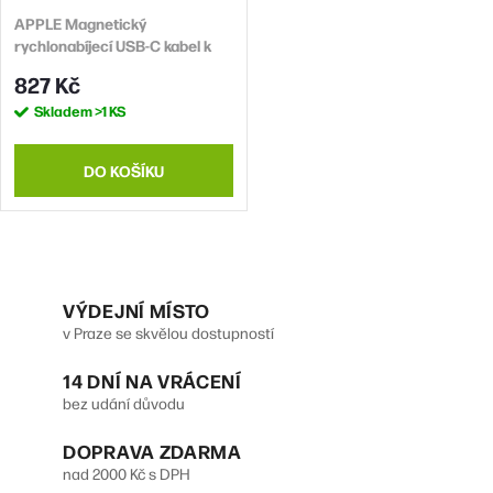
r
d
APPLE Magnetický
o
rychlonabíjecí USB-C kabel k
u
d
Apple Watch (1 m)
827 Kč
k
u
Skladem
>1 KS
t
k
ů
t
DO KOŠÍKU
ů
O
v
VÝDEJNÍ MÍSTO
v Praze se skvělou dostupností
l
14 DNÍ NA VRÁCENÍ
á
bez udání důvodu
d
DOPRAVA ZDARMA
a
nad 2000 Kč s DPH