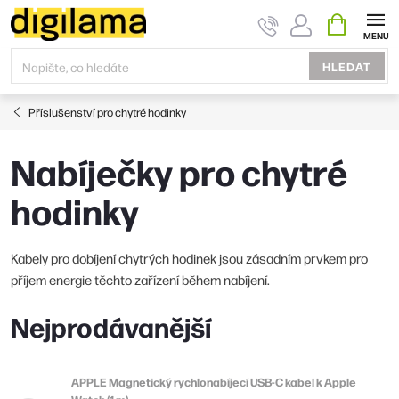
Přejít
NÁKUPNÍ
KOŠÍK
na
obsah
HLEDAT
Příslušenství pro chytré hodinky
Nabíječky pro chytré
hodinky
Kabely pro dobíjení chytrých hodinek jsou zásadním prvkem pro
příjem energie těchto zařízení během nabíjení.
Nejprodávanější
APPLE Magnetický rychlonabíjecí USB-C kabel k Apple