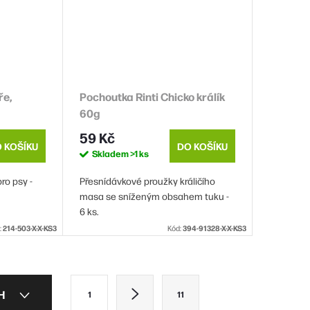
ře,
Pochoutka Rinti Chicko králík
60g
59 Kč
 KOŠÍKU
DO KOŠÍKU
Skladem
>1 ks
ro psy -
Přesnídávkové proužky králičího
masa se sníženým obsahem tuku -
6 ks.
:
214-503-X-X-KS3
Kód:
394-91328-X-X-KS3
S
CH
1
11
t