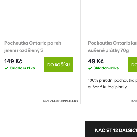
Pochoutka Ontario paroh
Pochoutka Ontario ku
jelení rozdělený S
sušené plátky 70g
149 Kč
49 Kč
DO KOŠÍKU
DO
Skladem
>1 ks
Skladem
>1 ks
100% přírodní pochoutka p
sušené kuřecí plátky.
Kód:
214-861399-X-X-KS
Kód
O
NAČÍST 12 DALŠÍ