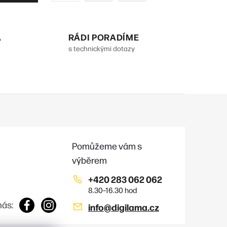
r
á
A
RÁDI PORADÍME
n
s technickými dotazy
k
o
v
á
n
í
+420 283 062 062
nás:
info
@
digilama.cz