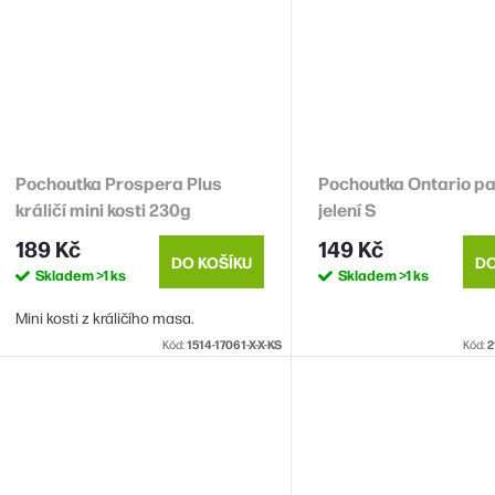
Pochoutka Prospera Plus
Pochoutka Ontario p
králičí mini kosti 230g
jelení S
189 Kč
149 Kč
DO KOŠÍKU
DO
Skladem
>1 ks
Skladem
>1 ks
Mini kosti z králičího masa.
Kód:
1514-17061-X-X-KS
Kód:
2