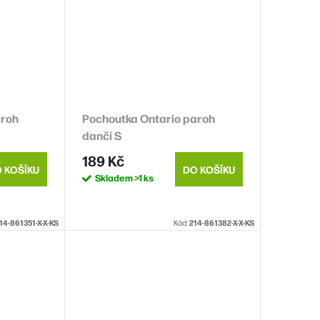
aroh
Pochoutka Ontario paroh
dančí S
189 Kč
 KOŠÍKU
DO KOŠÍKU
Skladem
>1 ks
14-861351-X-X-KS
Kód:
214-861382-X-X-KS