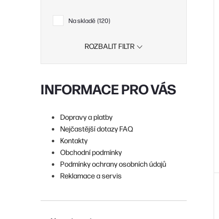
i
r
Na skladě
120
ROZBALIT FILTR
r
INFORMACE PRO VÁS
t
Dopravy a platby
Nejčastější dotazy FAQ
t
Kontakty
Obchodní podmínky
Podmínky ochrany osobních údajů
Reklamace a servis