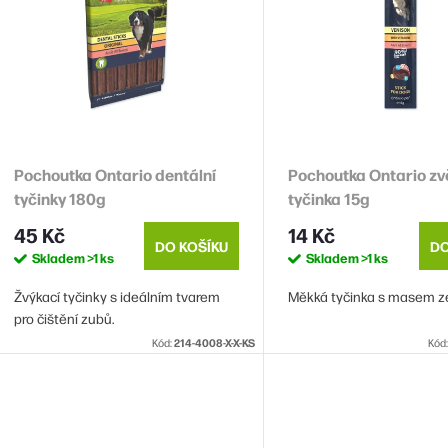
p
s
o
p
d
u
o
k
Pochoutka Ontario dentální
Pochoutka Ontario zv
d
tyčinky 180g
tyčinka 15g
u
ů
45 Kč
14 Kč
k
DO KOŠÍKU
DO
Skladem
>1 ks
Skladem
>1 ks
Žvýkací tyčinky s ideálním tvarem
Měkká tyčinka s masem ze
ů
pro čištění zubů.
Kód:
214-4008-X-X-KS
Kód