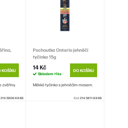
ěřina,
Pochoutka Ontario jehněčí
tyčinka 15g
14 Kč
 KOŠÍKU
DO KOŠÍKU
Skladem
>1 ks
 zvěřiny.
Měkká tyčinka s jehněčím masem.
:
214-5806-X-X-KS
Kód:
214-5811-X-X-KS