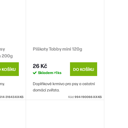
psy
Piškoty Tobby mini 120g
m 200g
26 Kč
 KOŠÍKU
DO KOŠÍKU
Skladem
>1 ks
ny.
Doplňkové krmivo pro psy a ostatní
domácí zvířata.
G14-31643-X-X-KS
Kód:
994-190066-X-X-KS