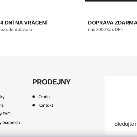
v
á
14 DNÍ NA VRÁCENÍ
DOPRAVA ZDARM
bez udání důvodu
nad 2000 Kč s DPH
d
a
c
p
PRODEJNY
nky
O nás
v
is
Kontakt
k
zy FAQ
y
y osobních
Sledujte 
v