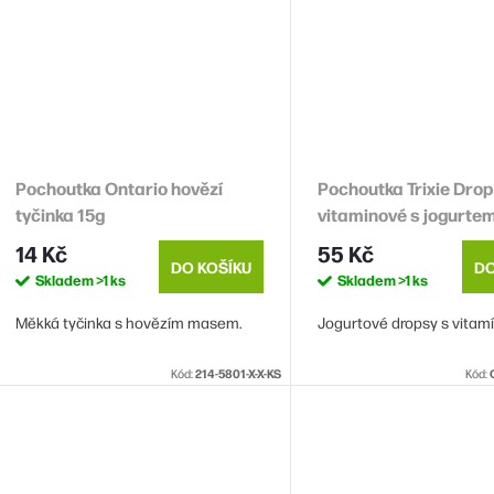
Pochoutka Ontario hovězí
Pochoutka Trixie Dro
tyčinka 15g
vitaminové s jogurte
14 Kč
55 Kč
DO KOŠÍKU
DO
Skladem
>1 ks
Skladem
>1 ks
Měkká tyčinka s hovězím masem.
Jogurtové dropsy s vitamí
Kód:
214-5801-X-X-KS
Kód: