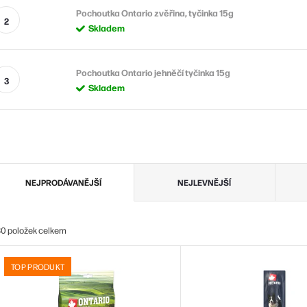
Pochoutka Ontario zvěřina, tyčinka 15g
Skladem
Pochoutka Ontario jehněčí tyčinka 15g
Skladem
Ř
NEJPRODÁVANĚJŠÍ
NEJLEVNĚJŠÍ
a
z
30
položek celkem
e
V
n
TOP PRODUKT
ý
p