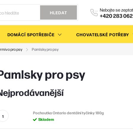
HLEDAT
+420 283 062
DOMÁCÍ SPOTŘEBIČE
CHOVATELSKÉ POTŘEBY
rmivo pro psy
Pamlsky pro psy
Pamlsky pro psy
Nejprodávanější
Pochoutka Ontario dentální tyčinky 180g
Skladem