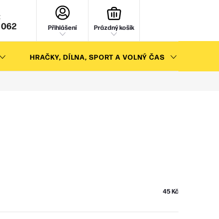
NÁKUPNÍ
KOŠÍK
 062
Přihlášení
Prázdný košík
HRAČKY, DÍLNA, SPORT A VOLNÝ ČAS
AKC
45 Kč