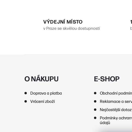
l
VÝDEJNÍ MÍSTO
v Praze se skvělou dostupností
Z
í
á
p
O NÁKUPU
E-SHOP
r
a
Doprava a platba
Obchodní podmí
t
Vrácení zboží
Reklamace a serv
í
Nejčastější dota
Podmínky ochran
údajů