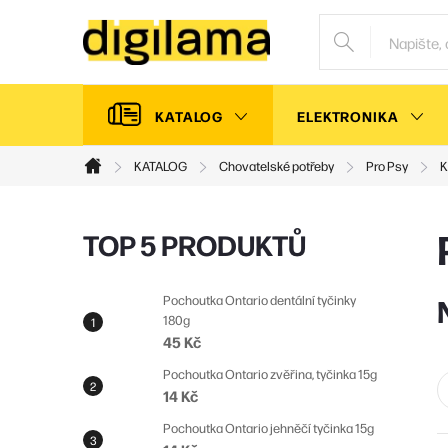
Přejít
na
obsah
KATALOG
ELEKTRONIKA
KATALOG
Chovatelské potřeby
Pro Psy
K
Domů
P
TOP 5 PRODUKTŮ
o
s
Pochoutka Ontario dentální tyčinky
180g
t
45 Kč
r
Pochoutka Ontario zvěřina, tyčinka 15g
a
14 Kč
n
Pochoutka Ontario jehněčí tyčinka 15g