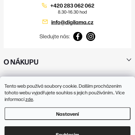
+420 283 062 062
info
@
digilama.cz
Sledujte nás:
O NÁKUPU
E-SHOP
Tento web používá soubory cookie. Dalším procházením
tohoto webu vyjadřujete souhlas s jejich používáním.. Více
PRODEJNY
informací
zde
.
Nastavení
Copyright 2026
Digilama
. Všechna práva vyhrazena.
Upravit nastavení
cookies
Souhlasím