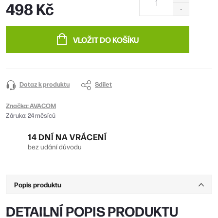
498 Kč
Měrná
cena:
VLOŽIT DO KOŠÍKU
Dotaz k produktu
Sdílet
Značka:
AVACOM
Záruka
:
24 měsíců
14 DNÍ NA VRÁCENÍ
bez udání důvodu
Popis produktu
DETAILNÍ POPIS PRODUKTU