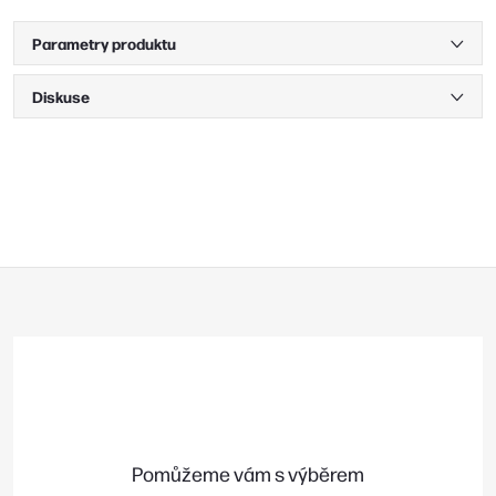
Parametry produktu
Diskuse
Z
á
p
a
t
í