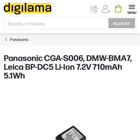
Přejít
NÁKUPNÍ
KOŠÍK
na
obsah
HLEDAT
Panasonic
Panasonic CGA-S006, DMW-BMA7,
Leica BP-DC5 Li-Ion 7.2V 710mAh
5.1Wh