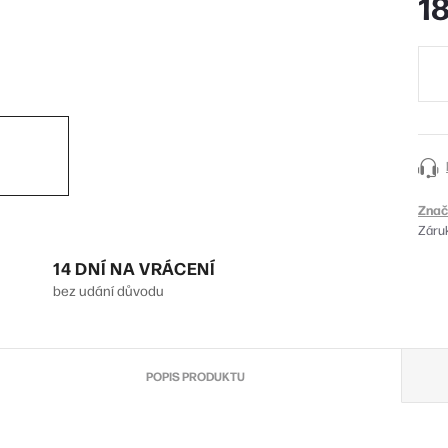
1
Měr
cena
Znač
Záru
14 DNÍ NA VRÁCENÍ
bez udání důvodu
POPIS PRODUKTU