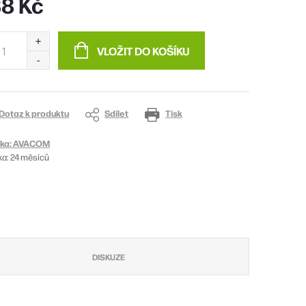
88 Kč
ná
:
VLOŽIT DO KOŠÍKU
Dotaz k produktu
Sdílet
Tisk
ka:
AVACOM
ka
:
24 měsíců
DISKUZE