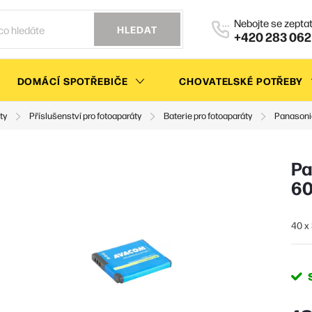
HLEDAT
+420 283 062
DOMÁCÍ SPOTŘEBIČE
CHOVATELSKÉ POTŘEBY
ty
Příslušenství pro fotoaparáty
Baterie pro fotoaparáty
Panasoni
Pa
6
40 x