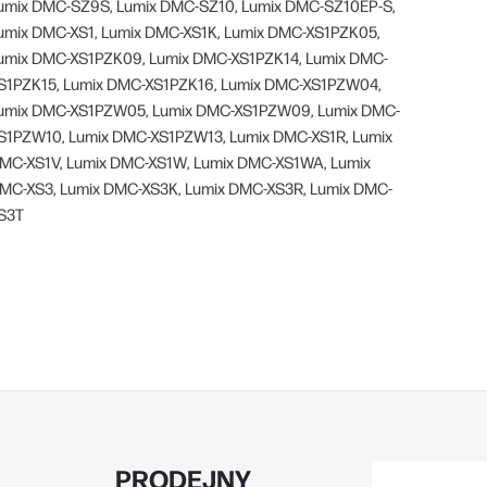
umix DMC-SZ9S, Lumix DMC-SZ10, Lumix DMC-SZ10EP-S,
umix DMC-XS1, Lumix DMC-XS1K, Lumix DMC-XS1PZK05,
umix DMC-XS1PZK09, Lumix DMC-XS1PZK14, Lumix DMC-
S1PZK15, Lumix DMC-XS1PZK16, Lumix DMC-XS1PZW04,
umix DMC-XS1PZW05, Lumix DMC-XS1PZW09, Lumix DMC-
S1PZW10, Lumix DMC-XS1PZW13, Lumix DMC-XS1R, Lumix
MC-XS1V, Lumix DMC-XS1W, Lumix DMC-XS1WA, Lumix
MC-XS3, Lumix DMC-XS3K, Lumix DMC-XS3R, Lumix DMC-
S3T
PRODEJNY