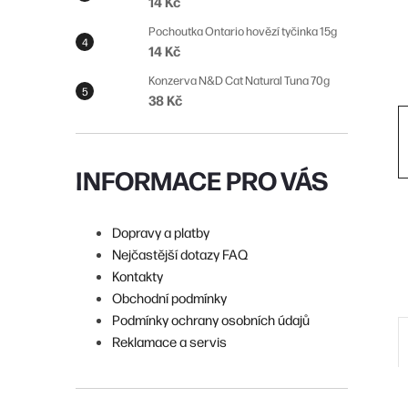
14 Kč
n
Pochoutka Ontario hovězí tyčinka 15g
í
14 Kč
p
Konzerva N&D Cat Natural Tuna 70g
38 Kč
a
n
e
INFORMACE PRO VÁS
l
Dopravy a platby
Nejčastější dotazy FAQ
Kontakty
Obchodní podmínky
Podmínky ochrany osobních údajů
Reklamace a servis