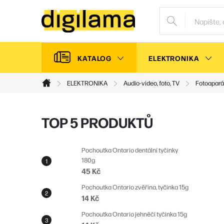
Přejít
na
obsah
KATALOG
ELEKTRONIKA
ELEKTRONIKA
Audio-video, foto, TV
Fotoapará
Domů
P
TOP 5 PRODUKTŮ
o
s
Pochoutka Ontario dentální tyčinky
180g
t
45 Kč
r
Pochoutka Ontario zvěřina, tyčinka 15g
a
14 Kč
n
Pochoutka Ontario jehněčí tyčinka 15g