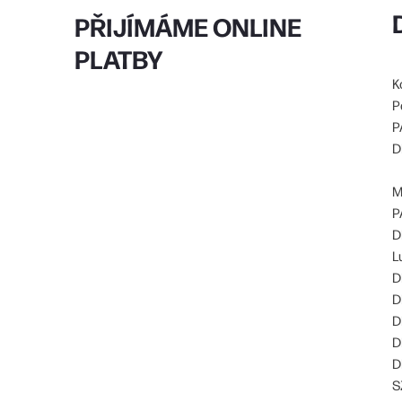
PŘIJÍMÁME ONLINE
PLATBY
K
P
P
D
M
P
D
L
D
D
D
D
D
S