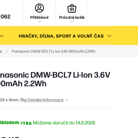
NÁKUPNÍ
KOŠÍK
 062
Přihlášení
Prázdný košík
HRAČKY, DÍLNA, SPORT A VOLNÝ ČAS
AKC
c
Panasonic DMW-BCL7 Li-Ion 3.6V 600mAh 2.2Wh
nasonic DMW-BCL7 Li-Ion 3.6V
00mAh 2.2Wh
Detailní informace
 34 x 4mm, 15g
Skladem
>1 ks
14.8.2026