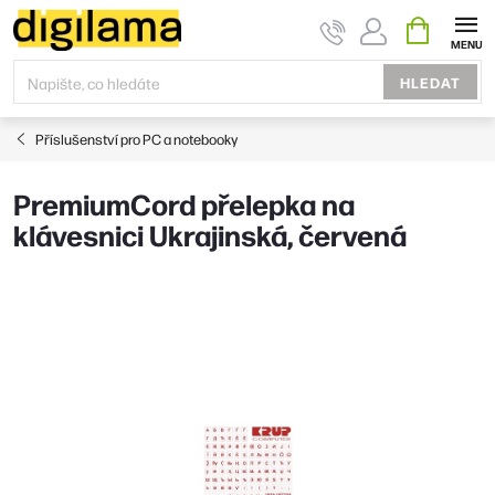
Přejít
NÁKUPNÍ
KOŠÍK
na
obsah
HLEDAT
Příslušenství pro PC a notebooky
PremiumCord přelepka na
klávesnici Ukrajinská, červená