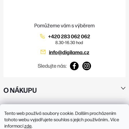
a
t
í
+420 283 062 062
info
@
digilama.cz
Sledujte nás:
O NÁKUPU
E-SHOP
Tento web používá soubory cookie. Dalším procházením
tohoto webu vyjadřujete souhlas s jejich používáním.. Více
PRODEJNY
informací
zde
.