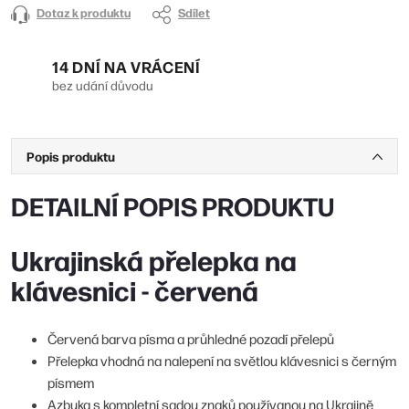
Dotaz k produktu
Sdílet
14 DNÍ NA VRÁCENÍ
bez udání důvodu
Popis produktu
DETAILNÍ POPIS PRODUKTU
Ukrajinská přelepka na
klávesnici - červená
Červená barva písma a průhledné pozadí přelepů
Přelepka vhodná na nalepení na světlou klávesnici s černým
písmem
Azbuka s kompletní sadou znaků používanou na Ukrajině