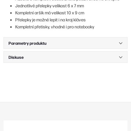
Jednotlivé přelepky velikost 6 x 7 mm
Kompletní aršík má velikost 10 x 9 cm
Přelepky je možné lepit i na kraj kláves
Kompletní přetisky, vhodné i pro notebooky
Parametry produktu
Diskuse
Z
á
p