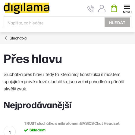
Přejít
NÁKUPNÍ
KOŠÍK
na
obsah
HLEDAT
Sluchátka
Přes hlavu
Sluchátka přes hlavu, tedy ta, která mají konstrukci s mostem
spojujícím pravé a levé sluchátko, jsou velmi pohodlná a přináší
skvělý zvuk.
Nejprodávanější
TRUST sluchátka s mikrofonem BASICS Chat Headset
Skladem