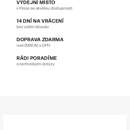
VÝDEJNÍ MÍSTO
a
á
v Praze se skvělou dostupností
n
c
14 DNÍ NA VRÁCENÍ
k
í
bez udání důvodu
o
p
DOPRAVA ZDARMA
v
r
nad 2000 Kč s DPH
á
v
n
RÁDI PORADÍME
s technickými dotazy
k
í
y
v
ý
Z
p
á
p
i
a