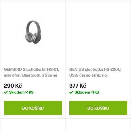
vylepšeným designem s lepší
ergonomií a skladností, obří
výdrží až 80 h, USB-C a
bezdrátovým nabíjením,
možností drátového poslechu
nebo připojení dalších
sluchátek přes 3,5mm Jack
konektor a...
GEMBIRD Sluchátka BTHS-01,
GENIUS sluchátka HS-220U/
mikrofon, Bluetooth, stříbrné
USB/ černo-stříbrná
290 Kč
377 Kč
Skladem
>1 KS
Skladem
>1 KS
DO KOŠÍKU
DO KOŠÍKU