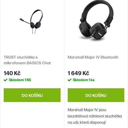
e
ý
n
Abecedně
p
í
i
p
s
r
p
o
r
d
TRUST sluchátka s
Marshall Major IV Bluetooth
o
mikrofonem BASICS Chat
u
d
Headset
140 Kč
1 649 Kč
k
u
Skladem
1 KS
Skladem
1 ks
t
k
ů
t
DO KOŠÍKU
DO KOŠÍKU
ů
Marshall Major IV jsou
bezdrátová náhlavní sluchátka
na uši, která disponují