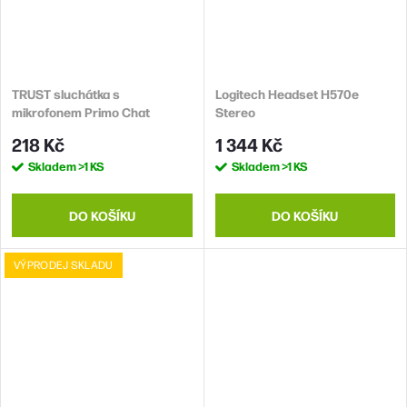
TRUST sluchátka s
Logitech Headset H570e
mikrofonem Primo Chat
Stereo
Headset, pro PC/laptop
218 Kč
1 344 Kč
Skladem
>1 KS
Skladem
>1 KS
DO KOŠÍKU
DO KOŠÍKU
VÝPRODEJ SKLADU