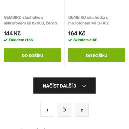
GEMBIRD sluchátka s
GEMBIRD sluchátka s
mikrofonem MHS-903, černá
mikrofonem MHS-002
144 Kč
164 Kč
Skladem
>1 KS
Skladem
>1 KS
DO KOŠÍKU
DO KOŠÍKU
O
NAČÍST DALŠÍ 3
v
l
S
1
2
á
t
d
r