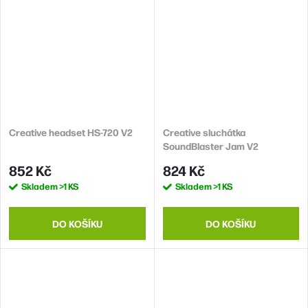
Creative headset HS-720 V2
Creative sluchátka
SoundBlaster Jam V2
852 Kč
824 Kč
Skladem
>1 KS
Skladem
>1 KS
DO KOŠÍKU
DO KOŠÍKU