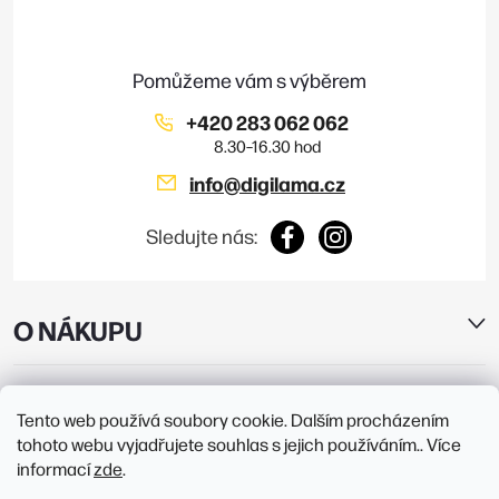
s
t
u
í
+420 283 062 062
info
@
digilama.cz
Sledujte nás:
O NÁKUPU
E-SHOP
Tento web používá soubory cookie. Dalším procházením
tohoto webu vyjadřujete souhlas s jejich používáním.. Více
PRODEJNY
informací
zde
.