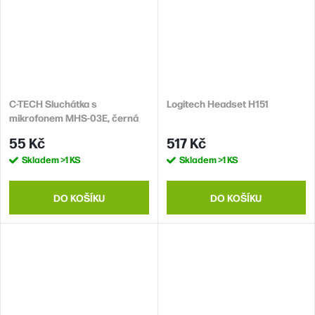
C-TECH Sluchátka s
Logitech Headset H151
mikrofonem MHS-03E, černá
55 Kč
517 Kč
Skladem
>1 KS
Skladem
>1 KS
DO KOŠÍKU
DO KOŠÍKU