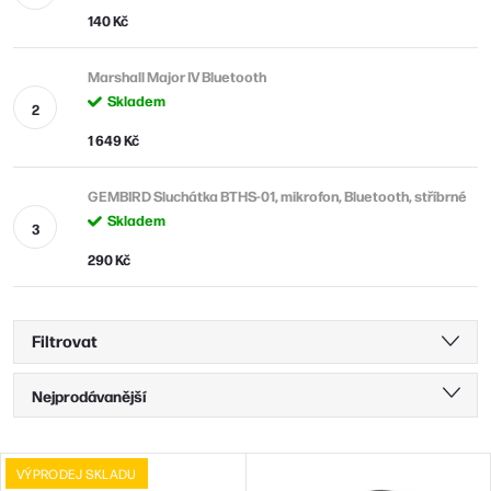
140 Kč
Marshall Major IV Bluetooth
Skladem
1 649 Kč
GEMBIRD Sluchátka BTHS-01, mikrofon, Bluetooth, stříbrné
Skladem
290 Kč
Filtrovat
Ř
Nejprodávanější
a
Nejlevnější
z
V
VÝPRODEJ SKLADU
Nejdražší