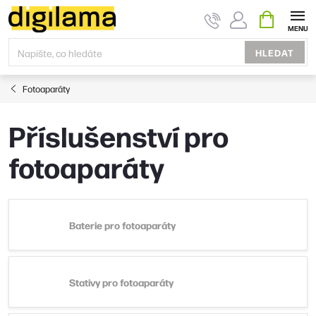
Přejít
NÁKUPNÍ
KOŠÍK
na
obsah
HLEDAT
Fotoaparáty
Příslušenství pro
fotoaparáty
Baterie pro fotoaparáty
Stativy pro fotoaparáty