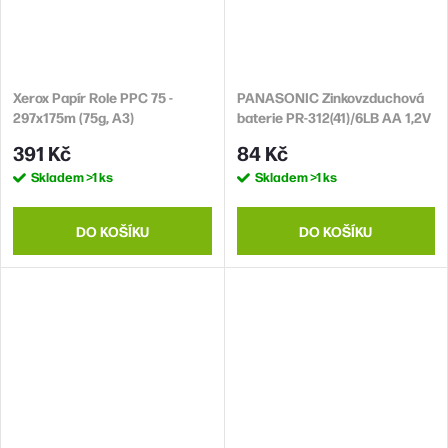
Xerox Papír Role PPC 75 -
PANASONIC Zinkovzduchová
297x175m (75g, A3)
baterie PR-312(41)/6LB AA 1,2V
(Blistr 6ks)
391 Kč
84 Kč
Skladem
>1 ks
Skladem
>1 ks
DO KOŠÍKU
DO KOŠÍKU