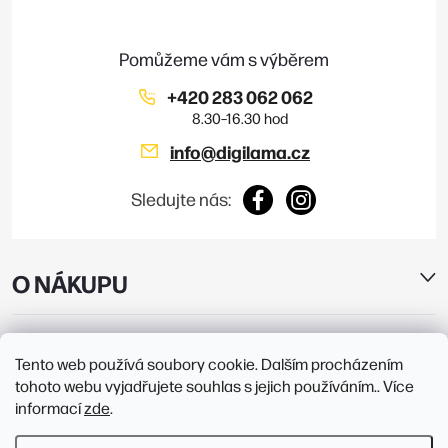
t
u
í
+420 283 062 062
info
@
digilama.cz
Sledujte nás:
O NÁKUPU
E-SHOP
Tento web používá soubory cookie. Dalším procházením
tohoto webu vyjadřujete souhlas s jejich používáním.. Více
PRODEJNY
informací
zde
.