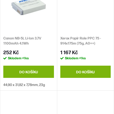
Canon NB-5L Li-Ion 3.7V
Xerox Papír Role PPC 75 -
1100mAh 4.1Wh
914x175m (75g, A0++)
252 Kč
1 167 Kč
Skladem
>1 ks
Skladem
>1 ks
DO KOŠÍKU
DO KOŠÍKU
44,90 x 31,82 x 7,78mm, 23g