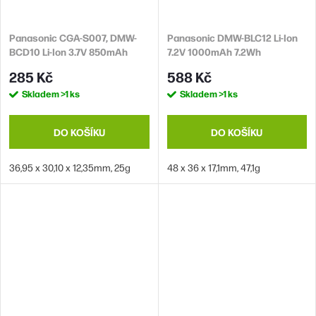
Panasonic CGA-S007, DMW-
Panasonic DMW-BLC12 Li-Ion
BCD10 Li-Ion 3.7V 850mAh
7.2V 1000mAh 7.2Wh
3.15Wh
285 Kč
588 Kč
Skladem
>1 ks
Skladem
>1 ks
DO KOŠÍKU
DO KOŠÍKU
36,95 x 30,10 x 12,35mm, 25g
48 x 36 x 17,1mm, 47,1g