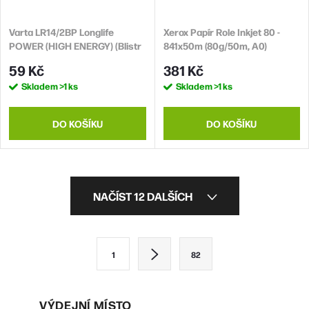
Varta LR14/2BP Longlife
Xerox Papír Role Inkjet 80 -
POWER (HIGH ENERGY) (Blistr
841x50m (80g/50m, A0)
2ks)
59 Kč
381 Kč
Skladem
>1 ks
Skladem
>1 ks
DO KOŠÍKU
DO KOŠÍKU
O
NAČÍST 12 DALŠÍCH
v
l
S
1
82
á
t
d
r
VÝDEJNÍ MÍSTO