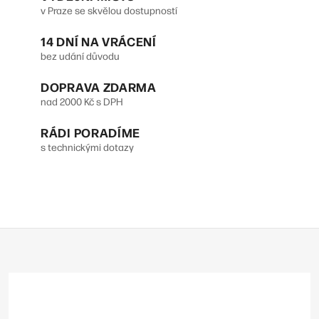
a
á
v Praze se skvělou dostupností
n
c
14 DNÍ NA VRÁCENÍ
k
í
bez udání důvodu
o
p
DOPRAVA ZDARMA
v
r
nad 2000 Kč s DPH
á
v
n
RÁDI PORADÍME
s technickými dotazy
k
í
y
v
ý
Z
p
á
p
i
a
s