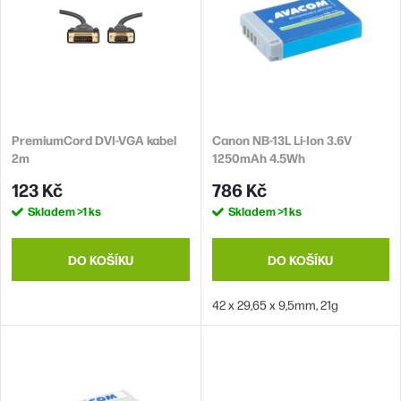
p
í
i
p
s
r
p
o
r
d
PremiumCord DVI-VGA kabel
Canon NB-13L Li-Ion 3.6V
o
2m
1250mAh 4.5Wh
u
d
123 Kč
786 Kč
k
u
Skladem
>1 ks
Skladem
>1 ks
t
k
ů
t
DO KOŠÍKU
DO KOŠÍKU
ů
42 x 29,65 x 9,5mm, 21g