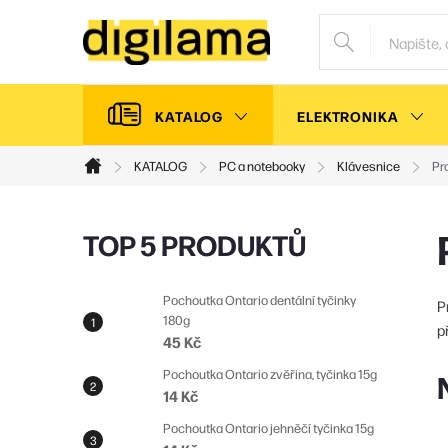
Přejít
na
obsah
KATALOG
ELEKTRONIKA
KATALOG
PC a notebooky
Klávesnice
Pr
Domů
P
TOP 5 PRODUKTŮ
o
s
Pochoutka Ontario dentální tyčinky
P
180g
t
p
45 Kč
r
Pochoutka Ontario zvěřina, tyčinka 15g
a
14 Kč
n
Pochoutka Ontario jehněčí tyčinka 15g