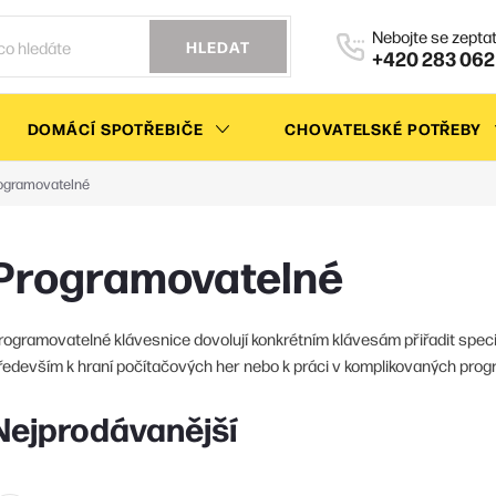
HLEDAT
+420 283 062
DOMÁCÍ SPOTŘEBIČE
CHOVATELSKÉ POTŘEBY
ogramovatelné
Programovatelné
rogramovatelné klávesnice dovolují konkrétním klávesám přiřadit speciál
ředevším k hraní počítačových her nebo k práci v komplikovaných pro
Nejprodávanější