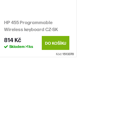
d
u
o
k
HP 455 Programmable
d
Wireless keyboard CZ-SK
u
ů
814 Kč
k
DO KOŠÍKU
Skladem
>1 ks
Kód:
1513370
ů
O
v
á
d