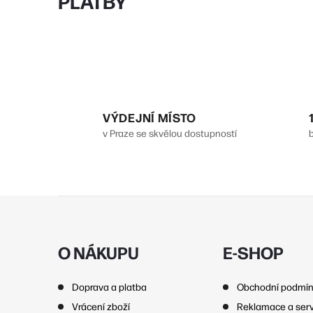
PLATBY
í
r
VÝDEJNÍ MÍSTO
v Praze se skvělou dostupností
Z
á
p
O NÁKUPU
E-SHOP
a
i
Doprava a platba
Obchodní podmí
t
Vrácení zboží
Reklamace a serv