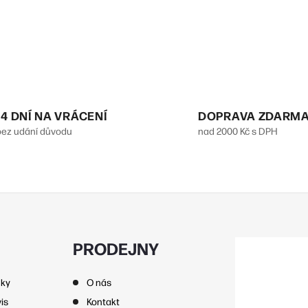
a
c
p
14 DNÍ NA VRÁCENÍ
DOPRAVA ZDARM
v
bez udání důvodu
nad 2000 Kč s DPH
k
y
v
ý
p
PRODEJNY
nky
O nás
s
is
Kontakt