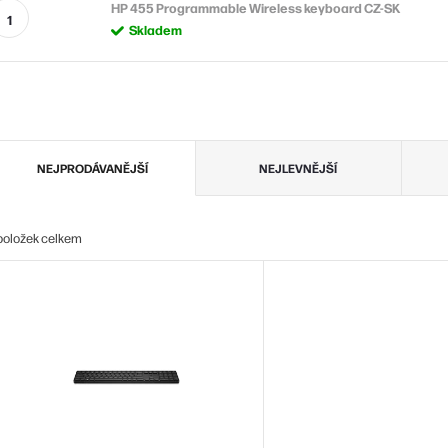
HP 455 Programmable Wireless keyboard CZ-SK
Skladem
Ř
NEJPRODÁVANĚJŠÍ
NEJLEVNĚJŠÍ
a
z
položek celkem
e
V
n
ý
p
p
s
o
p