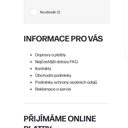
r
Na skladě
1
t
INFORMACE PRO VÁS
t
Dopravy a platby
Nejčastější dotazy FAQ
Kontakty
Obchodní podmínky
Podmínky ochrany osobních údajů
Reklamace a servis
l
PŘIJÍMÁME ONLINE