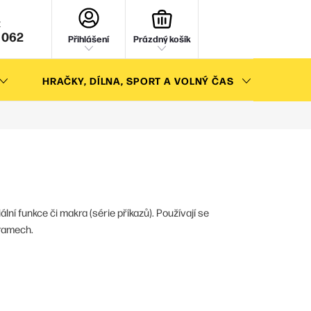
NÁKUPNÍ
KOŠÍK
 062
Přihlášení
Prázdný košík
HRAČKY, DÍLNA, SPORT A VOLNÝ ČAS
AKC
ní funkce či makra (série příkazů). Používají se
gramech.