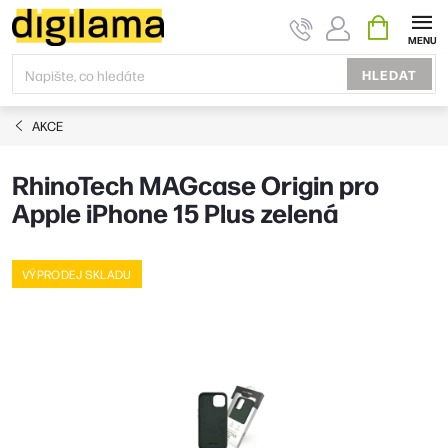
Přejít
NÁKUPNÍ
KOŠÍK
na
obsah
HLEDAT
AKCE
RhinoTech MAGcase Origin pro
Apple iPhone 15 Plus zelená
VÝPRODEJ SKLADU