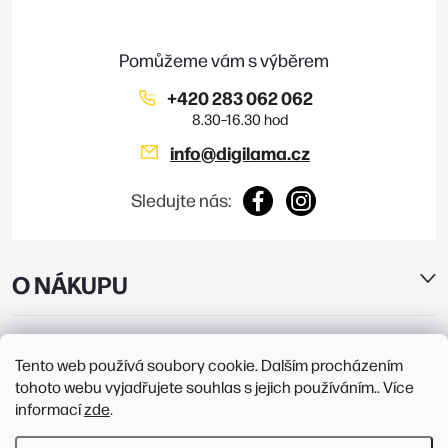
t
í
+420 283 062 062
info
@
digilama.cz
Sledujte nás:
O NÁKUPU
E-SHOP
Tento web používá soubory cookie. Dalším procházením
tohoto webu vyjadřujete souhlas s jejich používáním.. Více
PRODEJNY
informací
zde
.