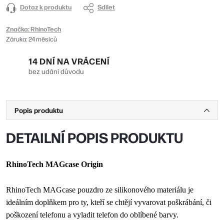
Dotaz k produktu
Sdílet
Značka:
RhinoTech
Záruka
:
24 měsíců
14 DNÍ NA VRÁCENÍ
bez udání důvodu
Popis produktu
DETAILNÍ POPIS PRODUKTU
RhinoTech MAGcase Origin
RhinoTech MAGcase pouzdro ze silikonového materiálu je
ideálním doplňkem pro ty, kteří se chtějí vyvarovat poškrábání, či
poškození telefonu a vyladit telefon do oblíbené barvy.