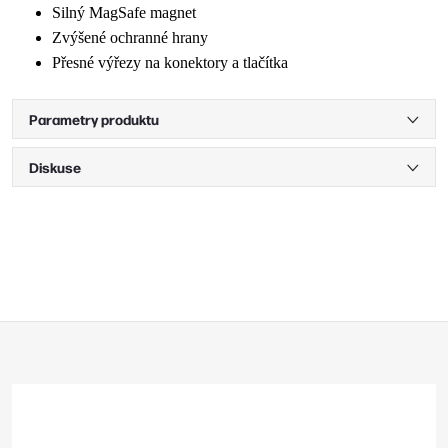
Silný MagSafe magnet
Zvýšené ochranné hrany
Přesné výřezy na konektory a tlačítka
Parametry produktu
Diskuse
Z
á
p
a