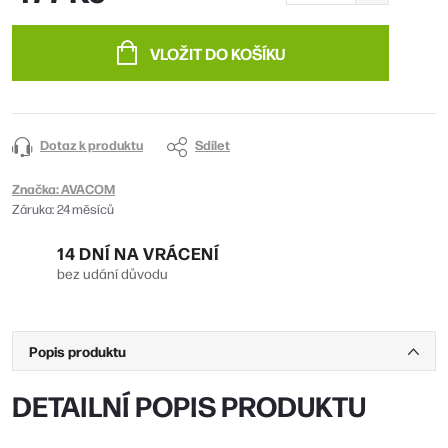
Měrná
cena:
VLOŽIT DO KOŠÍKU
Dotaz k produktu
Sdílet
Značka:
AVACOM
Záruka
:
24 měsíců
14 DNÍ NA VRÁCENÍ
bez udání důvodu
Popis produktu
DETAILNÍ POPIS PRODUKTU