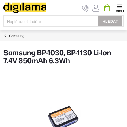
Přejít
NÁKUPNÍ
KOŠÍK
na
obsah
HLEDAT
Samsung
Samsung BP-1030, BP-1130 Li-Ion
7.4V 850mAh 6.3Wh