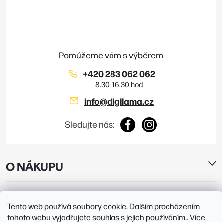
p
i
a
s
t
u
í
+420 283 062 062
info
@
digilama.cz
Sledujte nás:
O NÁKUPU
E-SHOP
Tento web používá soubory cookie. Dalším procházením
tohoto webu vyjadřujete souhlas s jejich používáním.. Více