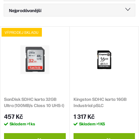
Ř
Nejprodávanější
a
Nejlevnější
z
V
VÝPRODEJ SKLADU
Nejdražší
e
ý
n
Abecedně
p
í
i
p
s
r
p
o
r
d
SanDisk SDHC karta 32GB
Kingston SDHC karta 16GB
o
Ultra (100MB/s Class 10 UHS-I)
Industrial pSLC
u
d
457 Kč
1 317 Kč
k
u
Skladem
>1 ks
Skladem
>1 KS
t
k