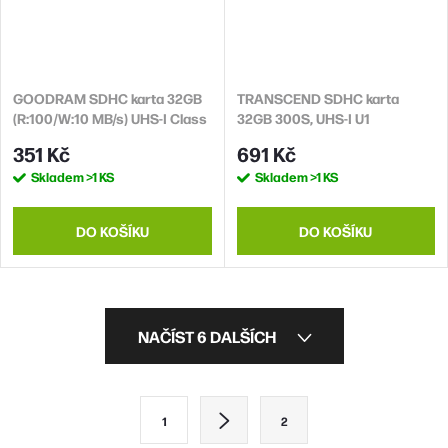
GOODRAM SDHC karta 32GB
TRANSCEND SDHC karta
(R:100/W:10 MB/s) UHS-I Class
32GB 300S, UHS-I U1
10
(R:100/W:25 MB/s)
351 Kč
691 Kč
Skladem
>1 KS
Skladem
>1 KS
DO KOŠÍKU
DO KOŠÍKU
O
NAČÍST 6 DALŠÍCH
v
l
S
1
2
á
t