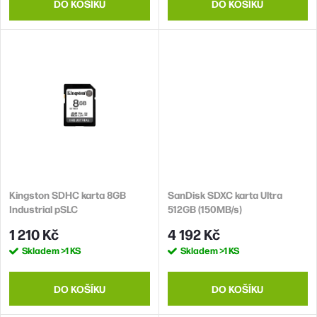
ů
t
DO KOŠÍKU
DO KOŠÍKU
ů
Kingston SDHC karta 8GB
SanDisk SDXC karta Ultra
Industrial pSLC
512GB (150MB/s)
1 210 Kč
4 192 Kč
Skladem
>1 KS
Skladem
>1 KS
DO KOŠÍKU
DO KOŠÍKU