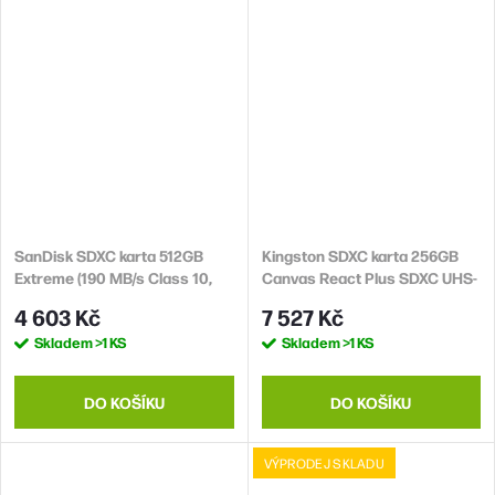
SanDisk SDXC karta 512GB
Kingston SDXC karta 256GB
Extreme (190 MB/s Class 10,
Canvas React Plus SDXC UHS-
UHS-I U3 V30)
II 300R/260W U3 V90 for Full
4 603 Kč
7 527 Kč
HD/4K/8K
Skladem
>1 KS
Skladem
>1 KS
DO KOŠÍKU
DO KOŠÍKU
VÝPRODEJ SKLADU