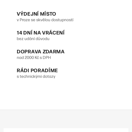
d
r
VÝDEJNÍ MÍSTO
a
á
v Praze se skvělou dostupností
n
c
14 DNÍ NA VRÁCENÍ
k
í
bez udání důvodu
o
p
DOPRAVA ZDARMA
v
r
nad 2000 Kč s DPH
á
v
n
RÁDI PORADÍME
s technickými dotazy
k
í
y
v
ý
Z
p
á