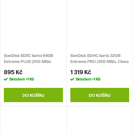
SanDisk SDXC karta 64GB
SanDisk SDHC karta 32GB
Extreme PLUS (200 MB/s
Extreme PRO (300 MB/s, Class
Class 10, UHS-I U3 V30)
10, UHS-II U3 V90)
895 Kč
1 319 Kč
Skladem
>1 KS
Skladem
>1 KS
DO KOŠÍKU
DO KOŠÍKU