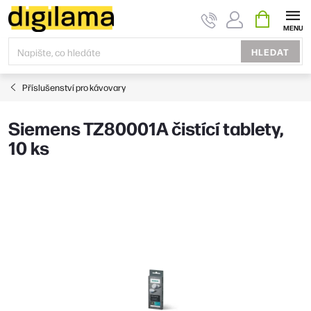
Přejít
NÁKUPNÍ
KOŠÍK
na
obsah
HLEDAT
Příslušenství pro kávovary
Siemens TZ80001A čistící tablety,
10 ks