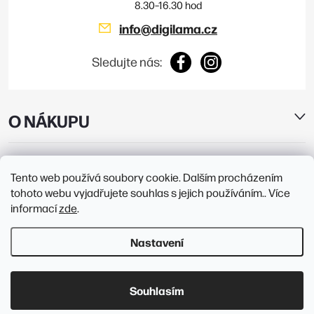
info
@
digilama.cz
Sledujte nás:
O NÁKUPU
E-SHOP
Tento web používá soubory cookie. Dalším procházením
tohoto webu vyjadřujete souhlas s jejich používáním.. Více
PRODEJNY
informací
zde
.
Nastavení
Copyright 2026
Digilama
. Všechna práva vyhrazena.
Upravit nastavení
cookies
Souhlasím
Vytvořil Shoptet