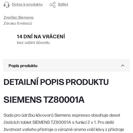
Dotaz k produktu
Sdílet
Značka:
Siemens
Záruka
:
6 měsíců
14 DNÍ NA VRÁCENÍ
bez udání důvodu
Popis produktu
DETAILNÍ POPIS PRODUKTU
SIEMENS TZ80001A
Sada pro údržbu kávovarů Siemens espresso obsahuje deset
čistících tablet SIEMENS TZ80001A s funkcí 2 v 1. Pro delší
životnost vašeho přístroje a výrazné aroma vaší kávy z přístroje