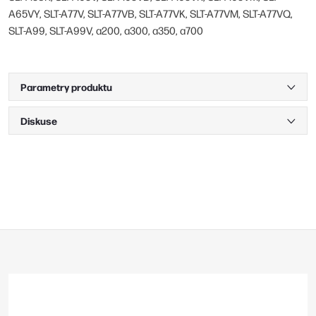
A65VY, SLT-A77V, SLT-A77VB, SLT-A77VK, SLT-A77VM, SLT-A77VQ,
SLT-A99, SLT-A99V, a200, a300, a350, a700
Parametry produktu
Diskuse
Z
á
p
a