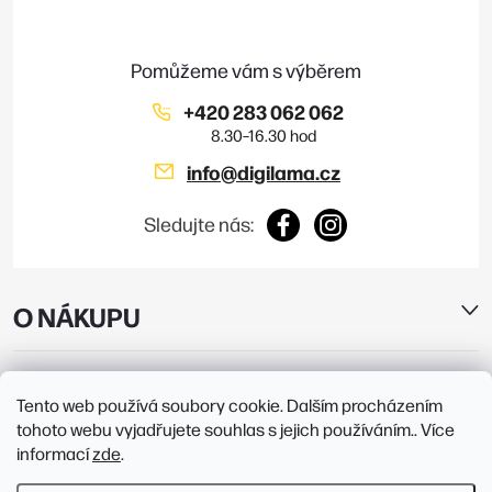
t
í
+420 283 062 062
info
@
digilama.cz
Sledujte nás:
O NÁKUPU
E-SHOP
Tento web používá soubory cookie. Dalším procházením
tohoto webu vyjadřujete souhlas s jejich používáním.. Více
PRODEJNY
informací
zde
.