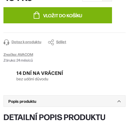
Měrná
cena:
VLOŽIT DO KOŠÍKU
Dotaz k produktu
Sdílet
Značka:
AVACOM
Záruka
:
24 měsíců
14 DNÍ NA VRÁCENÍ
bez udání důvodu
Popis produktu
DETAILNÍ POPIS PRODUKTU