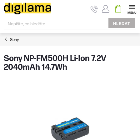
Přejít
NÁKUPNÍ
KOŠÍK
na
obsah
HLEDAT
Sony
Sony NP-FM500H Li-Ion 7.2V
2040mAh 14.7Wh