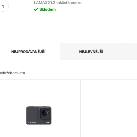
LAMAX X7.2 - akční kamera
Skladem
Ř
NEJPRODÁVANĚJŠÍ
NEJLEVNĚJŠÍ
a
z
položek celkem
e
V
n
ý
p
p
s
o
p