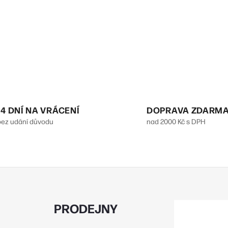
a
c
p
v
k
14 DNÍ NA VRÁCENÍ
DOPRAVA ZDARM
bez udání důvodu
nad 2000 Kč s DPH
y
v
ý
p
PRODEJNY
s