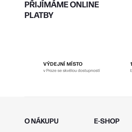
PŘIJÍMÁME ONLINE
PLATBY
í
r
VÝDEJNÍ MÍSTO
v Praze se skvělou dostupností
Z
á
i
p
O NÁKUPU
E-SHOP
a