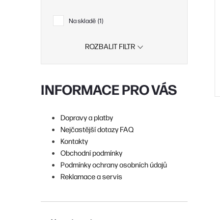
r
Na skladě
1
t
ROZBALIT FILTR
INFORMACE PRO VÁS
t
Dopravy a platby
Nejčastější dotazy FAQ
Kontakty
Obchodní podmínky
l
Podmínky ochrany osobních údajů
Reklamace a servis