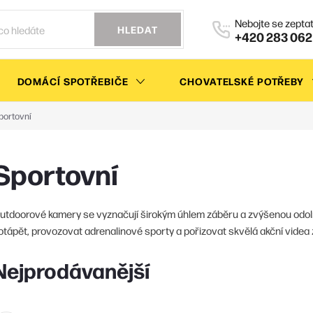
HLEDAT
+420 283 062
DOMÁCÍ SPOTŘEBIČE
CHOVATELSKÉ POTŘEBY
portovní
Sportovní
utdoorové kamery se vyznačují širokým úhlem záběru a zvýšenou odoln
otápět, provozovat adrenalinové sporty a pořizovat skvělá akční videa 
Nejprodávanější