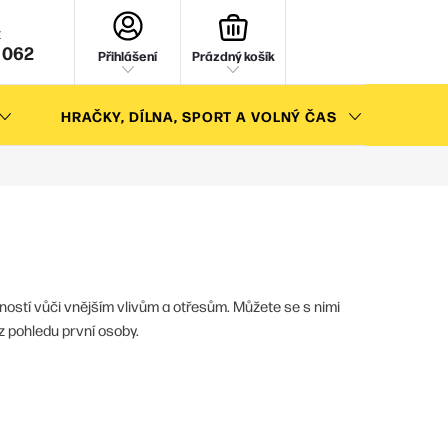
NÁKUPNÍ
KOŠÍK
 062
Přihlášení
Prázdný košík
HRAČKY, DÍLNA, SPORT A VOLNÝ ČAS
AKC
ostí vůči vnějším vlivům a otřesům. Můžete se s nimi
z pohledu první osoby.