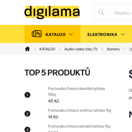
Přejít
na
obsah
KATALOG
ELEKTRONIKA
KATALOG
Audio-video, foto, TV
Kamery
S
Domů
P
TOP 5 PRODUKTŮ
o
s
Pochoutka Ontario dentální tyčinky
O
180g
t
p
45 Kč
r
Pochoutka Ontario zvěřina, tyčinka 15g
a
14 Kč
n
Pochoutka Ontario jehněčí tyčinka 15g