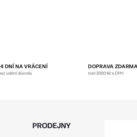
a
c
p
v
k
14 DNÍ NA VRÁCENÍ
DOPRAVA ZDARM
bez udání důvodu
nad 2000 Kč s DPH
y
v
ý
p
PRODEJNY
s