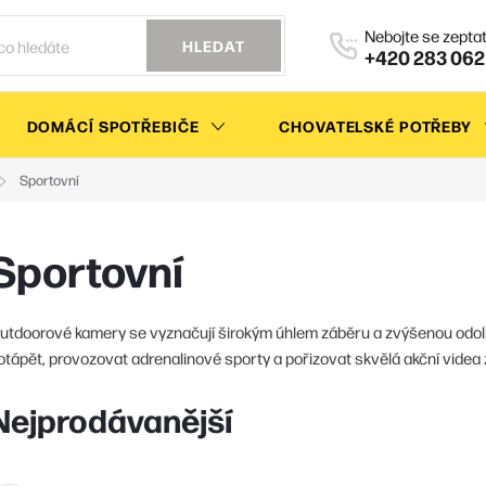
HLEDAT
+420 283 062
DOMÁCÍ SPOTŘEBIČE
CHOVATELSKÉ POTŘEBY
Sportovní
Sportovní
utdoorové kamery se vyznačují širokým úhlem záběru a zvýšenou odoln
otápět, provozovat adrenalinové sporty a pořizovat skvělá akční videa 
Nejprodávanější