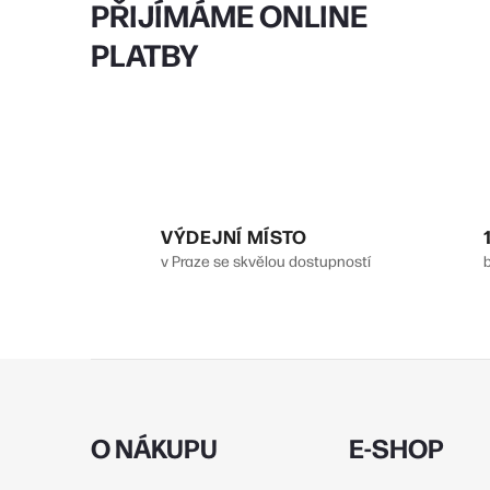
PŘIJÍMÁME ONLINE
PLATBY
í
r
VÝDEJNÍ MÍSTO
v Praze se skvělou dostupností
Z
á
i
p
O NÁKUPU
E-SHOP
a