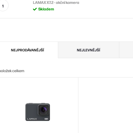
LAMAX X7.2 - akční kamera
Skladem
Ř
NEJPRODÁVANĚJŠÍ
NEJLEVNĚJŠÍ
a
z
položek celkem
e
V
n
ý
p
p
s
o
p