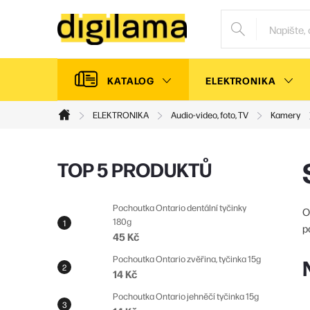
Přejít
na
obsah
KATALOG
ELEKTRONIKA
ELEKTRONIKA
Audio-video, foto, TV
Kamery
Domů
P
TOP 5 PRODUKTŮ
o
s
Pochoutka Ontario dentální tyčinky
O
180g
t
p
45 Kč
r
Pochoutka Ontario zvěřina, tyčinka 15g
a
14 Kč
n
Pochoutka Ontario jehněčí tyčinka 15g