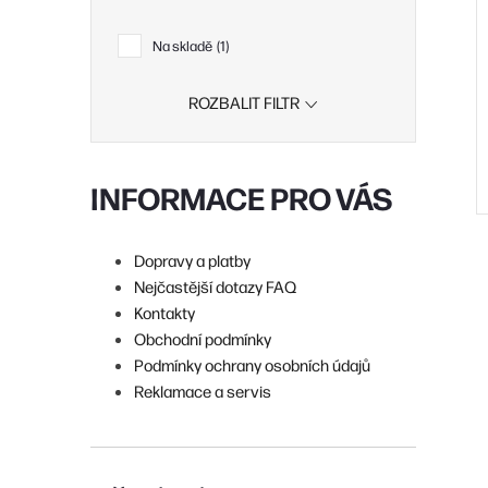
r
Na skladě
1
t
ROZBALIT FILTR
INFORMACE PRO VÁS
t
Dopravy a platby
Nejčastější dotazy FAQ
Kontakty
Obchodní podmínky
l
Podmínky ochrany osobních údajů
Reklamace a servis