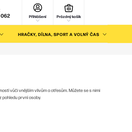
NÁKUPNÍ
KOŠÍK
 062
Přihlášení
Prázdný košík
HRAČKY, DÍLNA, SPORT A VOLNÝ ČAS
AKC
ostí vůči vnějším vlivům a otřesům. Můžete se s nimi
z pohledu první osoby.