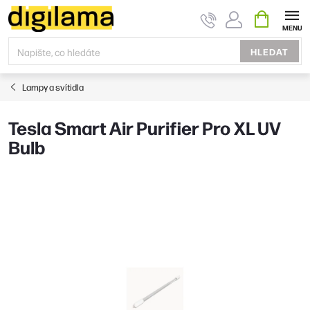
Přejít
NÁKUPNÍ
KOŠÍK
na
obsah
HLEDAT
Lampy a svítidla
Tesla Smart Air Purifier Pro XL UV
Bulb