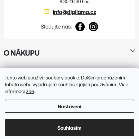
info
@
digilama.cz
Sledujte nás:
O NÁKUPU
E-SHOP
Tento web používá soubory cookie. Dalším procházením
tohoto webu vyjadřujete souhlas s jejich používáním.. Více
PRODEJNY
informací
zde
.
Nastavení
Copyright 2026
Digilama
. Všechna práva vyhrazena.
Upravit nastavení
cookies
Souhlasím
Vytvořil Shoptet