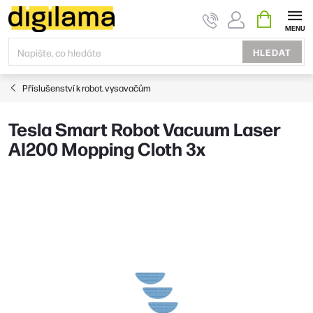
Přejít
NÁKUPNÍ
KOŠÍK
na
obsah
HLEDAT
Příslušenství k robot. vysavačům
Tesla Smart Robot Vacuum Laser
AI200 Mopping Cloth 3x