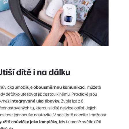
Utiší dítě i na dálku
obousměrnou komunikaci
hůvička umožňuje
, můžete
edy děťátko utěšovat již cestou k němu. Praktické jsou
integrované ukolébavky
ovněž
. Zvolit lze z 8
řednastavených tu, kterou si dítě nejvíce oblíbí. Jejich
lasitost jednoduše nastavíte. V noci jistě oceníte i možnost
yužití chůvičky jako lampičky
, kdy tlumené světlo děti
klidňuje.