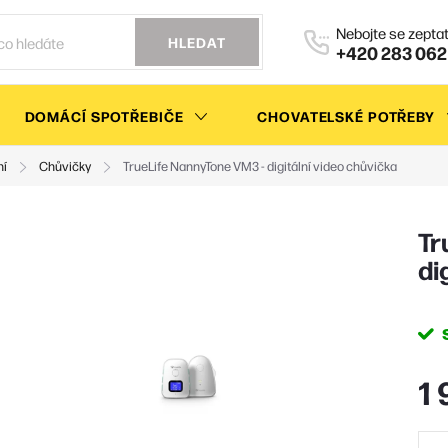
HLEDAT
+420 283 062
DOMÁCÍ SPOTŘEBIČE
CHOVATELSKÉ POTŘEBY
ní
Chůvičky
TrueLife NannyTone VM3 - digitální video chůvička
Tr
di
1 
Měr
cena