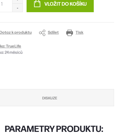
VLOŽIT DO KOŠÍKU
Dotaz k produktu
Sdílet
Tisk
ka:
TrueLife
ka
:
24 měsíců
DISKUZE
PARAMETRY PRODUKTU: