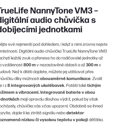
TrueLife NannyTone VM3 –
digitální audio chůvička s
dobíjecími jednotkami
ějte své nejmenší pod dohledem, i když s nimi zrovna nejste
 místnosti. Digitální audio chůvička TrueLife NannyTone VM3
achytí každý zvuk a přenese ho do rodičovské jednotky až
800 m
300 m
a vzdálenost
v nezastavěné oblasti a až
v
udově. Než k dítěti dojdete, můžete jej utěšovat přes
obousměrné komunikace
hůvičku díky možnosti
. Zvolit
8 integrovaných ukolébavek
tichým
e i z
. Potěší také
ežimem s vibracemi. Integrované baterie v obou
ednotkách
mají opravdu dlouhou výdrž, pokud by však
ocházely, chůvička vás včas upozorní. Obdobně se ihned
detektor
ozvíte, dojde-li ke ztrátě signálu nebo
aznamená nízkou či vysokou teplotu v pokoji
děťátka.