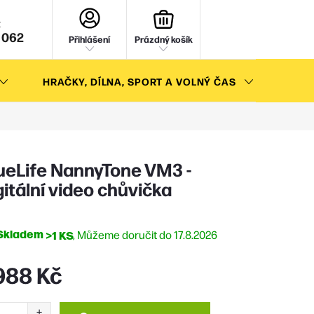
NÁKUPNÍ
KOŠÍK
 062
Přihlášení
Prázdný košík
HRAČKY, DÍLNA, SPORT A VOLNÝ ČAS
AKC
ueLife NannyTone VM3 -
gitální video chůvička
Skladem
>1 KS
17.8.2026
988 Kč
ná
: