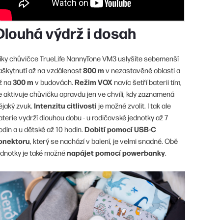
Dlouhá výdrž i dosah
íky chůvičce TrueLife NannyTone VM3 uslyšíte sebemenší
800 m
aškytnutí až na vzdálenost
v nezastavěné oblasti a
300 m
Režim VOX
ž na
v budovách.
navíc šetří baterii tím,
e aktivuje chůvičku opravdu jen ve chvíli, kdy zaznamená
Intenzitu citlivosti
ějaký zvuk.
je možné zvolit. I tak ale
aterie vydrží dlouhou dobu - u rodičovské jednotky až 7
Dobití pomocí USB-C
odin a u dětské až 10 hodin.
onektoru
, který se nachází v balení, je velmi snadné. Obě
napájet pomocí powerbanky
ednotky je také možné
.