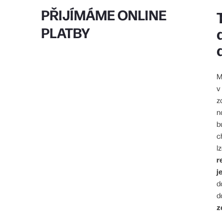
PŘIJÍMÁME ONLINE
PLATBY
M
v
z
n
b
c
lz
r
j
d
d
z