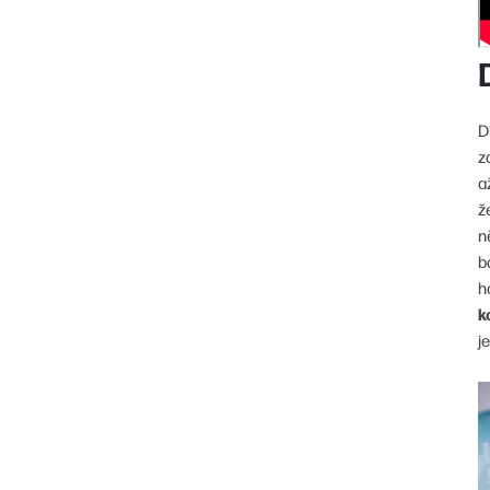
D
z
a
ž
n
b
h
k
j