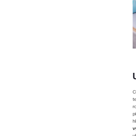
C
t
r
p
h
v
u