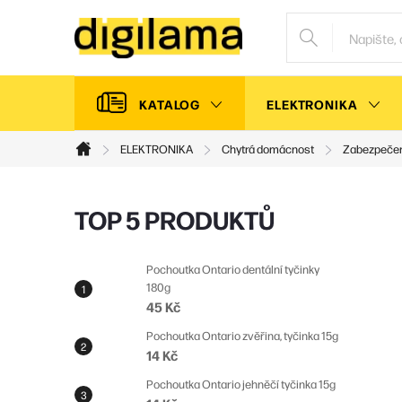
Přejít
na
obsah
KATALOG
ELEKTRONIKA
ELEKTRONIKA
Chytrá domácnost
Zabezpeče
Domů
P
TOP 5 PRODUKTŮ
o
s
Pochoutka Ontario dentální tyčinky
180g
t
45 Kč
r
Pochoutka Ontario zvěřina, tyčinka 15g
a
14 Kč
n
Pochoutka Ontario jehněčí tyčinka 15g