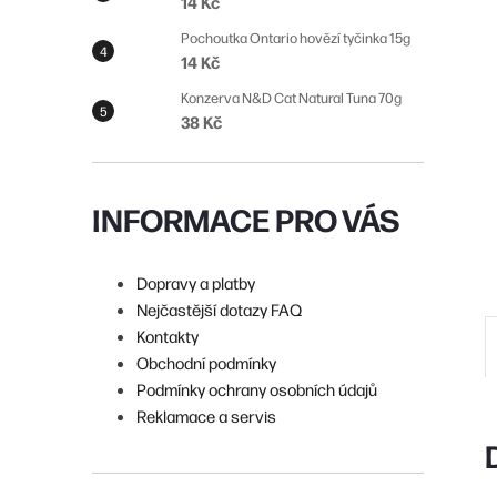
14 Kč
n
Pochoutka Ontario hovězí tyčinka 15g
í
14 Kč
p
Konzerva N&D Cat Natural Tuna 70g
38 Kč
a
n
e
INFORMACE PRO VÁS
l
Dopravy a platby
Nejčastější dotazy FAQ
Kontakty
Obchodní podmínky
Podmínky ochrany osobních údajů
Reklamace a servis