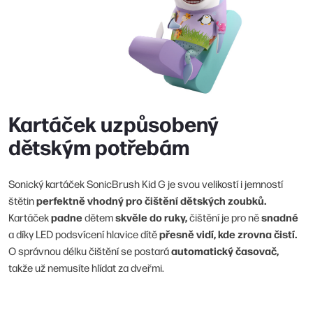
Kartáček uzpůsobený
dětským potřebám
Sonický kartáček SonicBrush Kid G je svou velikostí i jemností
perfektně vhodný pro čištění dětských zoubků.
štětin
padne
skvěle do ruky,
snadné
Kartáček
dětem
čištění je pro ně
přesně vidí, kde zrovna čistí.
a díky LED podsvícení hlavice dítě
automatický časovač,
O správnou délku čištění se postará
takže už nemusíte hlídat za dveřmi.