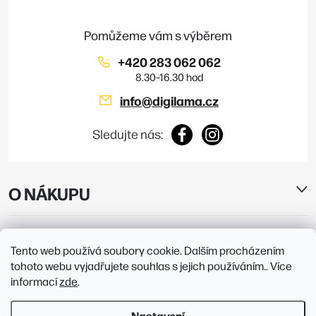
t
í
+420 283 062 062
info
@
digilama.cz
Sledujte nás:
O NÁKUPU
E-SHOP
Tento web používá soubory cookie. Dalším procházením
tohoto webu vyjadřujete souhlas s jejich používáním.. Více
PRODEJNY
informací
zde
.
Nastavení