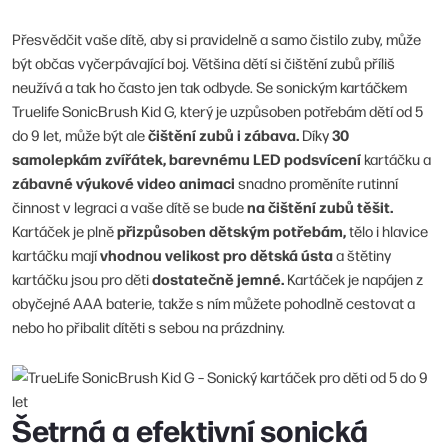
Přesvědčit vaše dítě, aby si pravidelně a samo čistilo zuby, může
být občas vyčerpávající boj. Většina dětí si čištění zubů příliš
neužívá a tak ho často jen tak odbyde. Se sonickým kartáčkem
Truelife SonicBrush Kid G, který je uzpůsoben potřebám dětí od 5
čištění zubů i zábava.
30
do 9 let, může být ale
Díky
samolepkám zvířátek, barevnému LED podsvícení
kartáčku a
zábavné výukové video animaci
snadno proměníte rutinní
na čištění zubů těšit.
činnost v legraci a vaše dítě se bude
přizpůsoben dětským potřebám,
Kartáček je plně
tělo i hlavice
vhodnou velikost pro dětská ústa
kartáčku mají
a štětiny
dostatečně jemné.
kartáčku jsou pro děti
Kartáček je napájen z
obyčejné AAA baterie, takže s ním můžete pohodlně cestovat a
nebo ho přibalit dítěti s sebou na prázdniny.
Šetrná a efektivní sonická