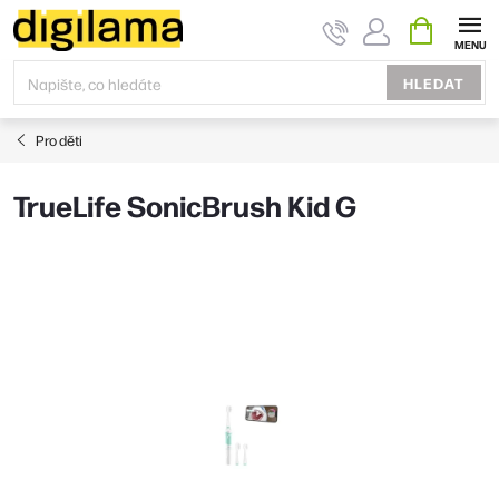
Přejít
NÁKUPNÍ
KOŠÍK
na
obsah
HLEDAT
Pro děti
TrueLife SonicBrush Kid G