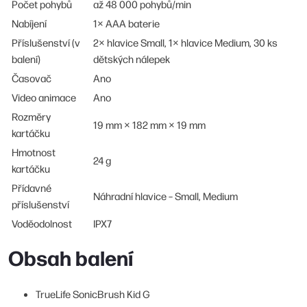
Počet pohybů
až 48 000 pohybů/min
Nabíjení
1× AAA baterie
Příslušenství (v
2× hlavice Small, 1× hlavice Medium, 30 ks
balení)
dětských nálepek
Časovač
Ano
Video animace
Ano
Rozměry
19 mm × 182 mm × 19 mm
kartáčku
Hmotnost
24 g
kartáčku
Přídavné
Náhradní hlavice – Small, Medium
příslušenství
Voděodolnost
IPX7
Obsah balení
TrueLife SonicBrush Kid G