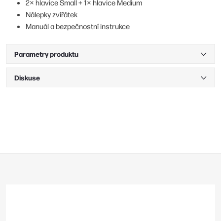
2× hlavice Small + 1× hlavice Medium
Nálepky zvířátek
Manuál a bezpečnostní instrukce
Parametry produktu
Diskuse
Z
á
p
a