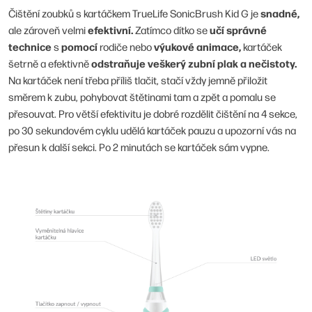
snadné,
Čištění zoubků s kartáčkem TrueLife SonicBrush Kid G je
efektivní.
učí správné
ale zároveň velmi
Zatímco dítko se
technice
pomocí
výukové animace,
s
rodiče nebo
kartáček
odstraňuje veškerý zubní plak a nečistoty.
šetrně a efektivně
Na kartáček není třeba příliš tlačit, stačí vždy jemně přiložit
směrem k zubu, pohybovat štětinami tam a zpět a pomalu se
přesouvat. Pro větší efektivitu je dobré rozdělit čištění na 4 sekce,
po 30 sekundovém cyklu udělá kartáček pauzu a upozorní vás na
přesun k další sekci. Po 2 minutách se kartáček sám vypne.