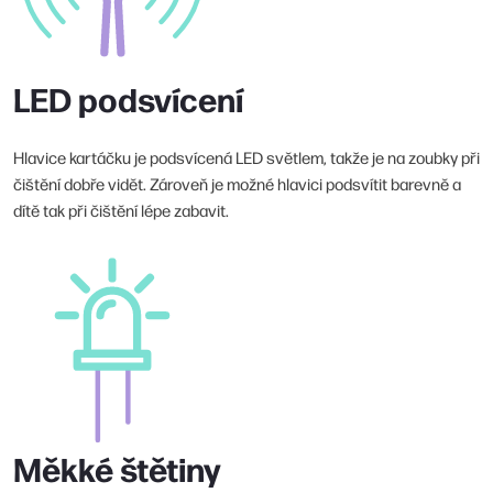
LED podsvícení
Hlavice kartáčku je podsvícená LED světlem, takže je na zoubky při
čištění dobře vidět. Zároveň je možné hlavici podsvítit barevně a
dítě tak při čištění lépe zabavit.
Měkké štětiny