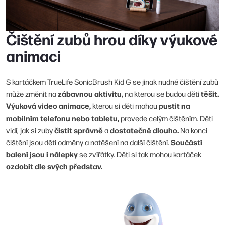
Čištění zubů hrou díky výukové
animaci
S kartáčkem TrueLife SonicBrush Kid G se jinak nudné čištění zubů
zábavnou aktivitu,
těšit.
může změnit na
na kterou se budou děti
Výuková video animace,
pustit na
kterou si děti mohou
mobilním telefonu nebo tabletu,
provede celým čištěním. Děti
čistit správně
dostatečně dlouho.
vidí, jak si zuby
a
Na konci
Součástí
čištění jsou děti odměny a natěšení na další čištění.
balení jsou i nálepky
se zvířátky. Děti si tak mohou kartáček
ozdobit dle svých představ.