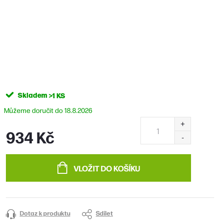
Skladem
>1 KS
18.8.2026
934 Kč
Měrná
cena:
VLOŽIT DO KOŠÍKU
Dotaz k produktu
Sdílet