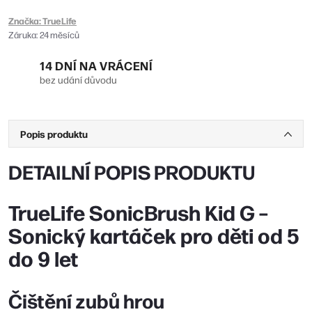
Značka:
TrueLife
Záruka
:
24 měsíců
14 DNÍ NA VRÁCENÍ
bez udání důvodu
Popis produktu
DETAILNÍ POPIS PRODUKTU
TrueLife SonicBrush Kid G –
Sonický kartáček pro děti od 5
do 9 let
Čištění zubů hrou