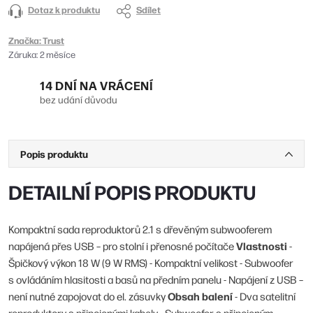
Dotaz k produktu
Sdílet
Značka:
Trust
Záruka
:
2 měsíce
14 DNÍ NA VRÁCENÍ
bez udání důvodu
Popis produktu
DETAILNÍ POPIS PRODUKTU
Kompaktní sada reproduktorů 2.1 s dřevěným subwooferem
Vlastnosti
napájená přes USB – pro stolní i přenosné počítače
-
Špičkový výkon 18 W (9 W RMS) - Kompaktní velikost - Subwoofer
s ovládáním hlasitosti a basů na předním panelu - Napájení z USB –
Obsah balení
není nutné zapojovat do el. zásuvky
- Dva satelitní
reproduktory s připojenými kabely - Subwoofer s připojeným