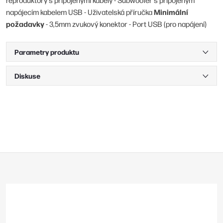
Minimální
napájecím kabelem USB - Uživatelská příručka
požadavky
- 3,5mm zvukový konektor - Port USB (pro napájení)
Parametry produktu
Diskuse
Z
á
p
a