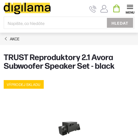
Přejít
NÁKUPNÍ
KOŠÍK
na
obsah
HLEDAT
AKCE
TRUST Reproduktory 2.1 Avora
Subwoofer Speaker Set - black
VÝPRODEJ SKLADU