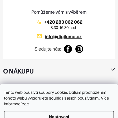
t
í
+420 283 062 062
info
@
digilama.cz
Sledujte nás:
O NÁKUPU
E-SHOP
Tento web používá soubory cookie. Dalším procházením
tohoto webu vyjadřujete souhlas s jejich používáním.. Více
PRODEJNY
informací
zde
.
Nastavení