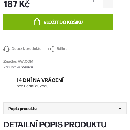
187 Kč
Měrná
cena:
VLOŽIT DO KOŠÍKU
Dotaz k produktu
Sdílet
Značka:
AVACOM
Záruka
:
24 měsíců
14 DNÍ NA VRÁCENÍ
bez udání důvodu
Popis produktu
DETAILNÍ POPIS PRODUKTU