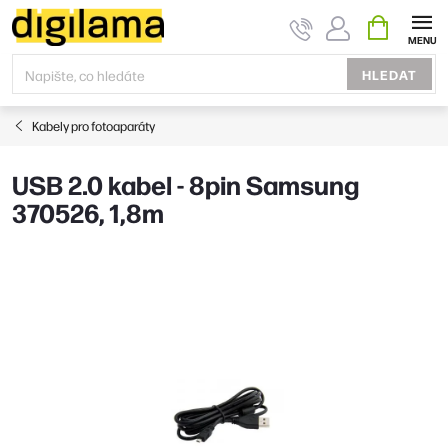
Přejít
NÁKUPNÍ
KOŠÍK
na
obsah
HLEDAT
Kabely pro fotoaparáty
USB 2.0 kabel - 8pin Samsung
370526, 1,8m