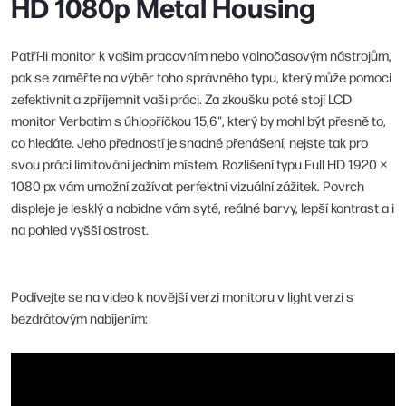
HD 1080p Metal Housing
Patří-li monitor k vašim pracovním nebo volnočasovým nástrojům,
pak se zaměřte na výběr toho správného typu, který může pomoci
zefektivnit a zpříjemnit vaši práci. Za zkoušku poté stojí LCD
monitor Verbatim s úhlopříčkou 15,6", který by mohl být přesně to,
co hledáte. Jeho předností je snadné přenášení, nejste tak pro
svou práci limitováni jedním místem. Rozlišení typu Full HD 1920 ×
1080 px vám umožní zažívat perfektní vizuální zážitek. Povrch
displeje je lesklý a nabídne vám syté, reálné barvy, lepší kontrast a i
na pohled vyšší ostrost.
Podívejte se na video k novější verzi monitoru v light verzi s
bezdrátovým nabíjením: