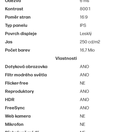
Odezva
6 ms
Kontrast
800:1
Poměr stran
16:9
Typ panelu
IPS
Povrch displeje
Lesklý
Jas
250 cd/m2
Počet barev
16,7 Mio
Vlastnosti
Dotyková obrazovka
ANO
Filtr modrého světla
ANO
Flicker-free
NE
Reproduktory
ANO
HDR
ANO
FreeSync
ANO
Web kamera
NE
Mikrofon
NE