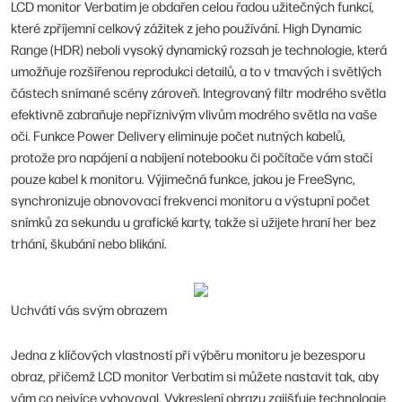
LCD monitor Verbatim je obdařen celou řadou užitečných funkcí,
které zpříjemní celkový zážitek z jeho používání. High Dynamic
Range (HDR) neboli vysoký dynamický rozsah je technologie, která
umožňuje rozšířenou reprodukci detailů, a to v tmavých i světlých
částech snímané scény zároveň. Integrovaný filtr modrého světla
efektivně zabraňuje nepříznivým vlivům modrého světla na vaše
oči. Funkce Power Delivery eliminuje počet nutných kabelů,
protože pro napájení a nabíjení notebooku či počítače vám stačí
pouze kabel k monitoru. Výjimečná funkce, jakou je FreeSync,
synchronizuje obnovovací frekvenci monitoru a výstupní počet
snímků za sekundu u grafické karty, takže si užijete hraní her bez
trhání, škubání nebo blikání.
Uchvátí vás svým obrazem
Jedna z klíčových vlastností při výběru monitoru je bezesporu
obraz, přičemž LCD monitor Verbatim si můžete nastavit tak, aby
vám co nejvíce vyhovoval. Vykreslení obrazu zajišťuje technologie