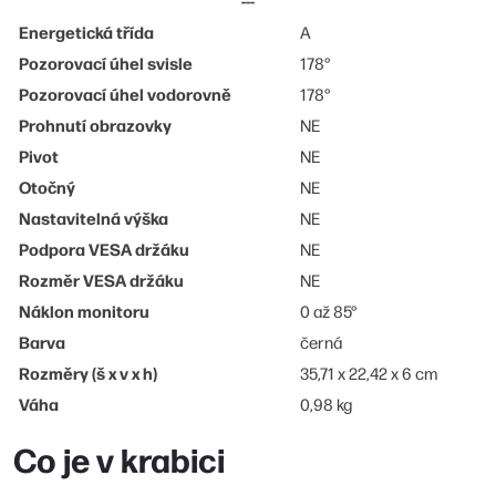
---
Energetická třída
A
Pozorovací úhel svisle
178°
Pozorovací úhel vodorovně
178°
Prohnutí obrazovky
NE
Pivot
NE
Otočný
NE
Nastavitelná výška
NE
Podpora VESA držáku
NE
Rozměr VESA držáku
NE
Náklon monitoru
0 až 85°
Barva
černá
Rozměry (š x v x h)
35,71 x 22,42 x 6 cm
Váha
0,98 kg
Co je v krabici