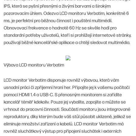
IPS, která se pyšní přesnými a živými barvami a širokým
pozorovacím úhlem. Odezva LCD monitoru Verbatim, konkrétně 6
ms, je perfektní pro běžnou činnost i pouštění multimédií.
Obnovovací frekvence o hodnotě 60 Hz se skvěle hodí pro
standardní potřeby uživatelů, kteří si prohlížejí internetové stránky,
používají běžné kancelářské aplikace a chtějí sledovat multimédia.
Výbava LCD monitoru Verbatim
LCD monitor Verbatim disponuje rovněž výbavou, která vám
usnadní práci či zpříjemní hraní her. Připojíte jej k vašemu počítači
pomocí HDMI 1.4 a USB-C. S přenosným monitorem si zařídíte
kancelář téměř kdekoliv. Pouze jej vybalíte, zapojíte a můžete se
vrhnout do pracovní činnosti. Součástí monitoru jsou integrované
reproduktory, díky kterým bude váš stůl působit uklizeně, jelikož se
eliminuje množství zařízení a kabelů. LCD monitor Verbatim má
rovněž sluchátkový výstup pro připojení sluchátek i externích