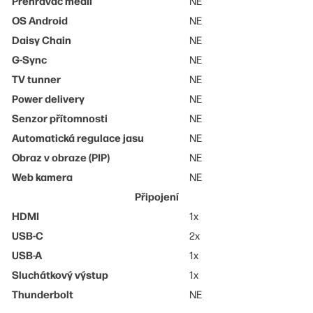
Přehrávač médií
NE
OS Android
NE
Daisy Chain
NE
G-Sync
NE
TV tunner
NE
Power delivery
NE
Senzor přítomnosti
NE
Automatická regulace jasu
NE
Obraz v obraze (PIP)
NE
Web kamera
NE
Připojení
HDMI
1x
USB-C
2x
USB-A
1x
Sluchátkový výstup
1x
Thunderbolt
NE