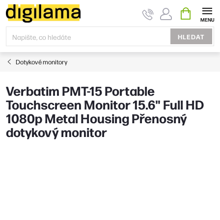
Přejít
NÁKUPNÍ
KOŠÍK
na
obsah
HLEDAT
Dotykové monitory
Verbatim PMT-15 Portable
Touchscreen Monitor 15.6" Full HD
1080p Metal Housing Přenosný
dotykový monitor