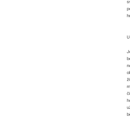
s
p
h
U
J
b
n
o
ž
m
č
h
u
b