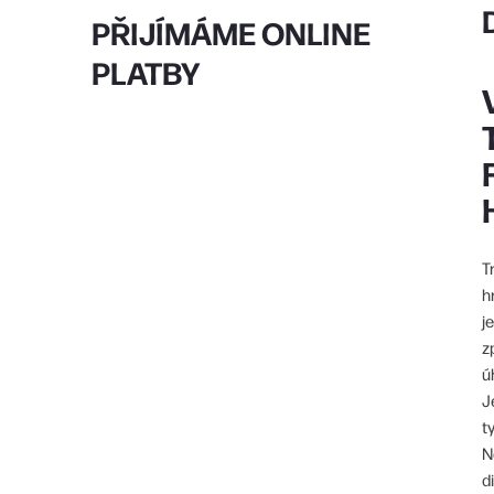
PŘIJÍMÁME ONLINE
PLATBY
T
h
j
z
ú
J
t
N
d