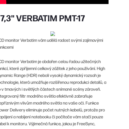
17,3" VERBATIM PMT-17
CD monitor Verbatim vám udělá radost svými zajímavými
unkcemi
CD monitor Verbatim je obdařen celou řadou užitečných
unkcí, které zpříjemní celkový zážitek z jeho používání. High
ynamic Range (HDR) neboli vysoký dynamický rozsah je
echnologie, která umožňuje rozšířenou reprodukci detailů, a
o v tmavých i světlých částech snímané scény zároveň.
ntegrovaný filtr modrého světla efektivně zabraňuje
epříznivým vlivům modrého světla na vaše oči. Funkce
ower Delivery eliminuje počet nutných kabelů, protože pro
apájení a nabíjení notebooku či počítače vám stačí pouze
abel k monitoru. Výjimečná funkce, jakou je FreeSync,