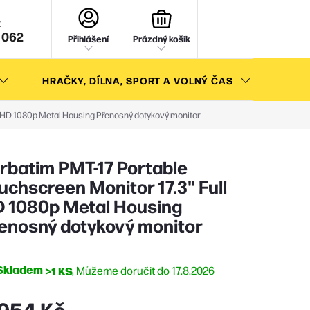
NÁKUPNÍ
KOŠÍK
 062
Přihlášení
Prázdný košík
HRAČKY, DÍLNA, SPORT A VOLNÝ ČAS
AKC
ll HD 1080p Metal Housing Přenosný dotykový monitor
rbatim PMT-17 Portable
uchscreen Monitor 17.3" Full
 1080p Metal Housing
enosný dotykový monitor
Skladem
>1 KS
17.8.2026
 954 Kč