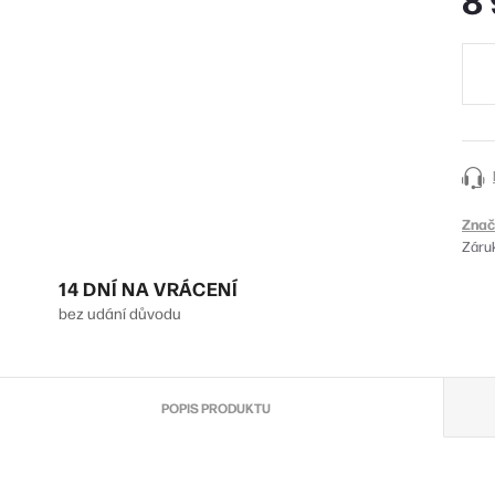
Měr
cena
Znač
Záru
14 DNÍ NA VRÁCENÍ
bez udání důvodu
POPIS PRODUKTU