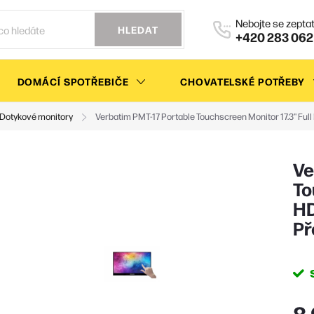
HLEDAT
+420 283 062
DOMÁCÍ SPOTŘEBIČE
CHOVATELSKÉ POTŘEBY
Dotykové monitory
Verbatim PMT-17 Portable Touchscreen Monitor 17.3" Fu
Ve
To
HD
Př
8