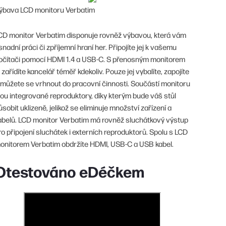
ýbava LCD monitoru Verbatim
CD monitor Verbatim disponuje rovněž výbavou, která vám
snadní práci či zpříjemní hraní her. Připojíte jej k vašemu
očítači pomocí HDMI 1.4 a USB-C. S přenosným monitorem
i zařídíte kancelář téměř kdekoliv. Pouze jej vybalíte, zapojíte
 můžete se vrhnout do pracovní činnosti. Součástí monitoru
sou integrované reproduktory, díky kterým bude váš stůl
ůsobit uklizeně, jelikož se eliminuje množství zařízení a
abelů. LCD monitor Verbatim má rovněž sluchátkový výstup
ro připojení sluchátek i externích reproduktorů. Spolu s LCD
onitorem Verbatim obdržíte HDMI, USB-C a USB kabel.
Otestováno eDéčkem