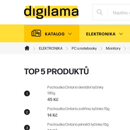
Přejít
na
obsah
KATALOG
ELEKTRONIKA
ELEKTRONIKA
PC a notebooky
Monitory
Domů
P
TOP 5 PRODUKTŮ
o
s
Pochoutka Ontario dentální tyčinky
180g
t
45 Kč
r
Pochoutka Ontario zvěřina, tyčinka 15g
a
14 Kč
n
Pochoutka Ontario jehněčí tyčinka 15g