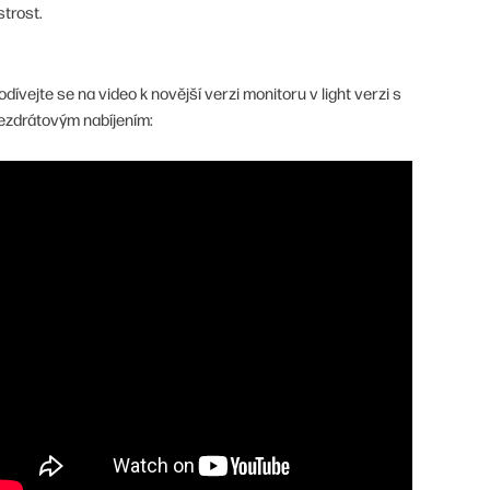
strost.
odívejte se na video k novější verzi monitoru v light verzi s
ezdrátovým nabíjením: