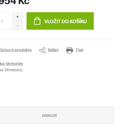
ná
:
VLOŽIT DO KOŠÍKU
Dotaz k produktu
Sdílet
Tisk
ka:
Verbatim
ka
:
24 měsíců
DISKUZE