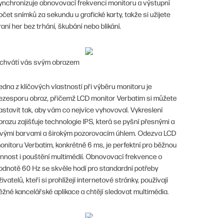
ynchronizuje obnovovací frekvenci monitoru a výstupní
očet snímků za sekundu u grafické karty, takže si užijete
raní her bez trhání, škubání nebo blikání.
chvátí vás svým obrazem
edna z klíčových vlastností při výběru monitoru je
ezesporu obraz, přičemž LCD monitor Verbatim si můžete
astavit tak, aby vám co nejvíce vyhovoval. Vykreslení
brazu zajišťuje technologie IPS, která se pyšní přesnými a
ivými barvami a širokým pozorovacím úhlem. Odezva LCD
onitoru Verbatim, konkrétně 6 ms, je perfektní pro běžnou
innost i pouštění multimédií. Obnovovací frekvence o
odnotě 60 Hz se skvěle hodí pro standardní potřeby
živatelů, kteří si prohlížejí internetové stránky, používají
ěžné kancelářské aplikace a chtějí sledovat multimédia.