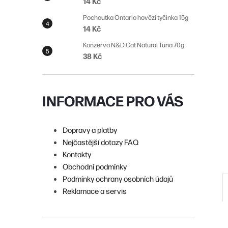
14 Kč
n
Pochoutka Ontario hovězí tyčinka 15g
í
14 Kč
p
Konzerva N&D Cat Natural Tuna 70g
38 Kč
a
n
e
INFORMACE PRO VÁS
l
Dopravy a platby
Nejčastější dotazy FAQ
Kontakty
Obchodní podmínky
Podmínky ochrany osobních údajů
Reklamace a servis