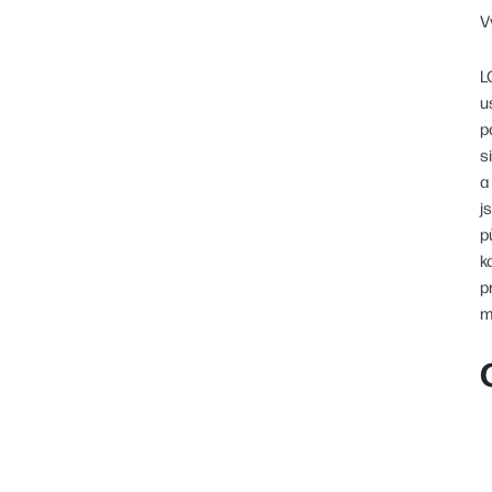
V
L
u
p
s
a
j
p
k
p
m