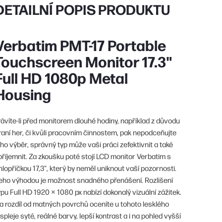
DETAILNÍ POPIS PRODUKTU
Verbatim PMT-17 Portable
Touchscreen Monitor 17.3"
Full HD 1080p Metal
Housing
rávíte-li před monitorem dlouhé hodiny, například z důvodu
raní her, či kvůli pracovním činnostem, pak nepodceňujte
eho výběr, správný typ může vaši práci zefektivnit a také
příjemnit. Za zkoušku poté stojí LCD monitor Verbatim s
hlopříčkou 17,3", který by neměl uniknout vaší pozornosti.
eho výhodou je možnost snadného přenášení. Rozlišení
ypu Full HD 1920 × 1080 px nabízí dokonalý vizuální zážitek.
a rozdíl od matných povrchů oceníte u tohoto lesklého
ispleje syté, reálné barvy, lepší kontrast a i na pohled vyšší