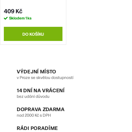
u
d
409 Kč
k
u
Skladem
1 ks
t
k
ů
t
DO KOŠÍKU
ů
O
v
VÝDEJNÍ MÍSTO
v Praze se skvělou dostupností
l
14 DNÍ NA VRÁCENÍ
á
bez udání důvodu
d
DOPRAVA ZDARMA
a
nad 2000 Kč s DPH
c
RÁDI PORADÍME