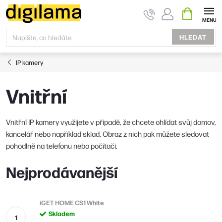
Přejít
NÁKUPNÍ
KOŠÍK
na
obsah
HLEDAT
IP kamery
Vnitřní
Vnitřní IP kamery využijete v případě, že chcete ohlídat svůj domov,
kancelář nebo například sklad. Obraz z nich pak můžete sledovat
pohodlně na telefonu nebo počítači.
Nejprodávanější
iGET HOME CS1 White
Skladem