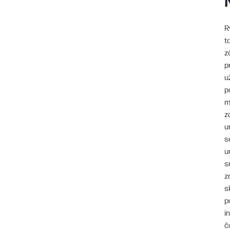
R
t
z
p
u
p
m
z
u
s
u
s
z
s
p
i
č