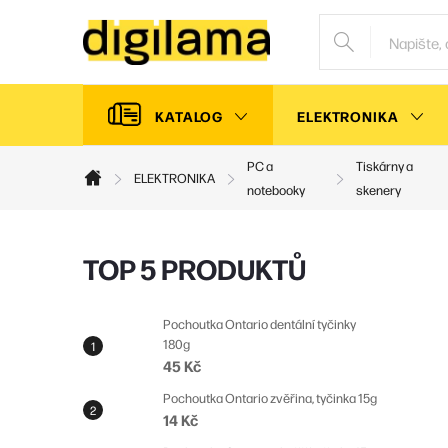
Přejít
na
obsah
KATALOG
ELEKTRONIKA
PC a
Tiskárny a
ELEKTRONIKA
Domů
notebooky
skenery
P
TOP 5 PRODUKTŮ
o
s
Pochoutka Ontario dentální tyčinky
180g
t
45 Kč
r
Pochoutka Ontario zvěřina, tyčinka 15g
a
14 Kč