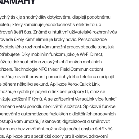
ychlý tisk je snadný díky dotykovému displeji podobnému
abletu, který kombinuje jednoduchost s efektivitou, a
ároveň šetří čas. Známé a intuitivní uživatelské rozhraní vás
rovede úkoly, čímž eliminuje kroky navíc. Personalizace
živatelského rozhraní vám umožní pracovat podle toho, jak
otřebujete. Díky mobilním funkcím, jako je Wi-Fi Direct,
ůžete tisknout přímo ze svých oblíbených mobilních
ařízení. Technologie NFC (Near Field Communication)
možňuje ověřit pravost pomocí chytrého telefonu a připojit
e během několika sekund. Aplikace Xerox Quick Link
možňuje rychlé připojení a tisk bez podpory IT, čímž se
nižuje zatížení IT týmů. A se zařízeními VersaLink více funkcí
namená větší pohodlí, nikoli větší složitost. Špičkové funkce
kenování a automatizace fyzických a digitálních pracovních
ostupů vám umožňují skenovat, digitalizovat a směrovat
nformace bez zaváhání, což snižuje počet chyb a šetří váš
as. Aplikace pro specifické obory pro školství, zdravotní