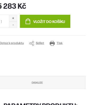
5 283 Kč
ná
:
VLOŽIT DO KOŠÍKU
Dotaz k produktu
Sdílet
Tisk
DISKUZE