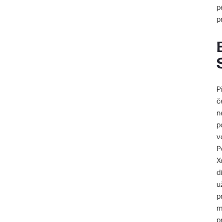
p
p
P
č
n
p
v
P
X
d
u
p
m
p