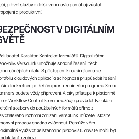
éči, právní služby a další, vám navíc pomáhají zůstat
ropojeni a produktivní.
BEZPEČNOST V DIGITÁLNÍM
SVĚTĚ
řekladatel. Korektor. Kontrolor formulářů. Digitalizátor
ehokoliv. VersaLink umožňuje snadné řešení i těch
ejnáročnějších úkolů. S přístupem k rozšiřujícímu se
ortfoliu cloudových aplikací a schopností přizpůsobit řešení
ašim konkrétním potřebám prostřednictvím programu Xerox
artners budete vždy připraveni. A díky přístupu k platformě
erox Workflow Central, která umožňuje převádět fyzické a
igitální soubory do použitelných formátů přímo z
živatelského rozhraní zařízení VersaLink, můžete i složité
racovní procesy snadno zvládnout. Pomůže vám
aximálně využívat asistenta na pracovišti, abyste mohli být
roduktivní a zabezp