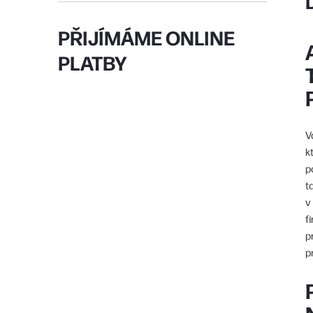
PŘIJÍMÁME ONLINE
PLATBY
V
k
p
t
v
f
p
p