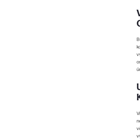
B
k
v
o
ú
V
n
v
v