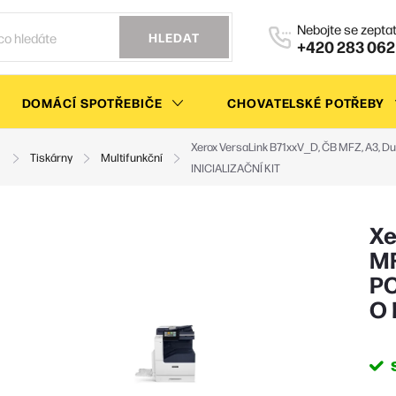
HLEDAT
+420 283 062
DOMÁCÍ SPOTŘEBIČE
CHOVATELSKÉ POTŘEBY
Xerox VersaLink B71xxV_D, ČB MFZ, A3, 
Tiskárny
Multifunkční
INICIALIZAČNÍ KIT
Xe
MF
PC
O 