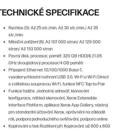
TECHNICKÉ SPECIFIKACE
Rychlos (5): Až 25 str./min. Až 30 str./min./ Až 35
str./min.
Měsíční zatížení (6): Až 107 000 stran/ Až 129 000
stran/ Až 153 000 stran
Pevný disk, procesor, paměť: 320 GB HDD(4) //1,05
GHz dvoujádrový procesor/4 GB paměti
Připojení: Ethernet 10/100/1000 Base-T,
vysokorychlostní rozhraní USB 3.0, Wi-Fi a Wi-Fi Direct
s volitelnou soupravou Wi-Fi, funkce NFC Tap-to-Pair
Funkce řadiče: Jednotný adresář, klonování
konfigurace, náhled skenování, Xerox Extensible
Interface Platform, aplikace Xerox App Gallery, nástroj
pro standardní účtování Xerox, oprávnění na základě
rolí, podpora jednoduchého ověřování, podpora online
Kopírování a tisk Rozlišení při: Kopírování: až 600 x 600