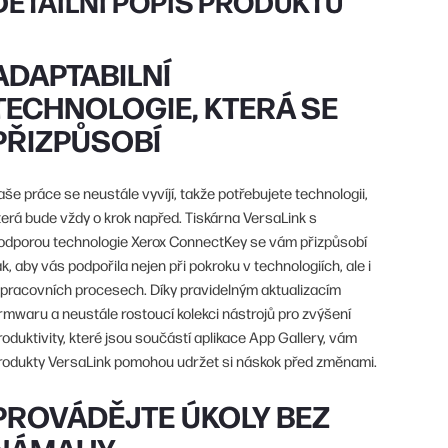
DETAILNÍ POPIS PRODUKTU
ADAPTABILNÍ
TECHNOLOGIE, KTERÁ SE
PŘIZPŮSOBÍ
aše práce se neustále vyvíjí, takže potřebujete technologii,
terá bude vždy o krok napřed. Tiskárna VersaLink s
odporou technologie Xerox ConnectKey se vám přizpůsobí
ak, aby vás podpořila nejen při pokroku v technologiích, ale i
 pracovních procesech. Díky pravidelným aktualizacím
irmwaru a neustále rostoucí kolekci nástrojů pro zvýšení
roduktivity, které jsou součástí aplikace App Gallery, vám
rodukty VersaLink pomohou udržet si náskok před změnami.
PROVÁDĚJTE ÚKOLY BEZ
NÁMAHY