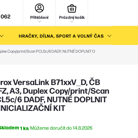
NÁKUPNÍ
KOŠÍK
 062
Přihlášení
Prázdný košík
HRAČKY, DÍLNA, SPORT A VOLNÝ ČAS
AKC
Duplex Copy/print/Scan PCL5c/6 DADF, NUTNÉ DOPLNIT O
rox VersaLink B71xxV_D, ČB
Z, A3, Duplex Copy/print/Scan
L5c/6 DADF, NUTNÉ DOPLNIT
INICIALIZAČNÍ KIT
Skladem
1 ks
14.8.2026