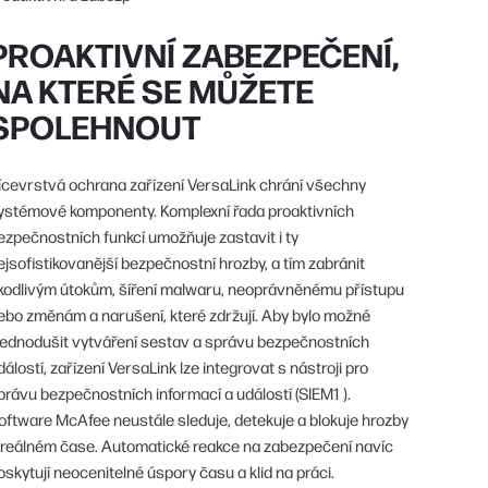
PROAKTIVNÍ ZABEZPEČENÍ,
NA KTERÉ SE MŮŽETE
SPOLEHNOUT
ícevrstvá ochrana zařízení VersaLink chrání všechny
ystémové komponenty. Komplexní řada proaktivních
ezpečnostních funkcí umožňuje zastavit i ty
ejsofistikovanější bezpečnostní hrozby, a tím zabránit
kodlivým útokům, šíření malwaru, neoprávněnému přístupu
ebo změnám a narušení, které zdržují. Aby bylo možné
jednodušit vytváření sestav a správu bezpečnostních
dálostí, zařízení VersaLink lze integrovat s nástroji pro
právu bezpečnostních informací a událostí (SIEM1 ).
oftware McAfee neustále sleduje, detekuje a blokuje hrozby
 reálném čase. Automatické reakce na zabezpečení navíc
oskytují neocenitelné úspory času a klid na práci.