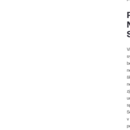
V
s
b
n
š
n
z
u
s
S
v
p