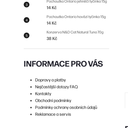
n
Pochoutka Ontario jehněčí tyčinka 15g
14 Kč
n
Pochoutka Ontario hovězí tyčinka 15g
í
14 Kč
p
Konzerva N&D Cat Natural Tuna 70g
38 Kč
a
n
e
INFORMACE PRO VÁS
l
Dopravy a platby
Nejčastější dotazy FAQ
Kontakty
Obchodní podmínky
Podmínky ochrany osobních údajů
Reklamace a servis