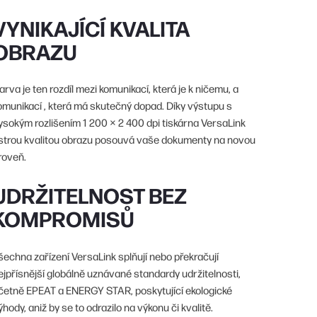
VYNIKAJÍCÍ KVALITA
OBRAZU
arva je ten rozdíl mezi komunikací, která je k ničemu, a
omunikací , která má skutečný dopad. Díky výstupu s
ysokým rozlišením 1 200 × 2 400 dpi tiskárna VersaLink
strou kvalitou obrazu posouvá vaše dokumenty na novou
roveň.
UDRŽITELNOST BEZ
KOMPROMISŮ
šechna zařízení VersaLink splňují nebo překračují
ejpřísnější globálně uznávané standardy udržitelnosti,
četně EPEAT a ENERGY STAR, poskytující ekologické
ýhody, aniž by se to odrazilo na výkonu či kvalitě.