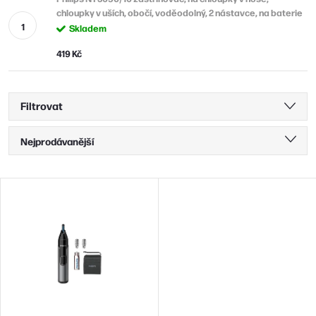
chloupky v uších, obočí, voděodolný, 2 nástavce, na baterie
Skladem
419 Kč
Filtrovat
Ř
Nejprodávanější
a
Nejlevnější
z
V
Nejdražší
e
ý
n
Abecedně
p
í
i
p
s
r
p