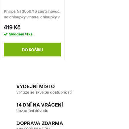
o
r
d
Philips NT3650/16 zastřihovač,
o
na chloupky v nose, chloupky v
u
d
uších, obočí, voděodolný, 2
419 Kč
k
nástavce, na baterie
u
Skladem
>1 ks
t
k
ů
t
DO KOŠÍKU
ů
O
v
VÝDEJNÍ MÍSTO
v Praze se skvělou dostupností
l
14 DNÍ NA VRÁCENÍ
á
bez udání důvodu
d
DOPRAVA ZDARMA
a
nad 2000 Kč s DPH