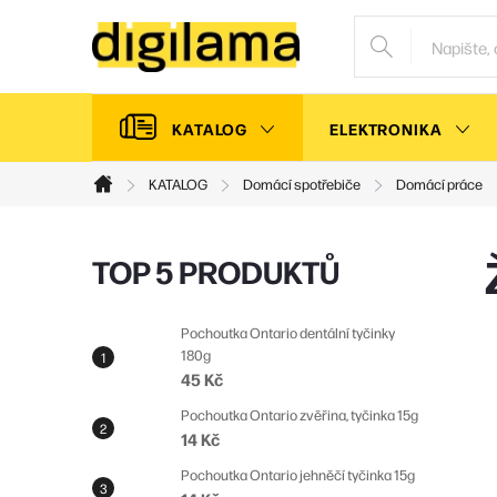
Přejít
na
obsah
KATALOG
ELEKTRONIKA
KATALOG
Domácí spotřebiče
Domácí práce
Domů
P
TOP 5 PRODUKTŮ
o
s
Pochoutka Ontario dentální tyčinky
180g
t
45 Kč
r
Pochoutka Ontario zvěřina, tyčinka 15g
a
14 Kč
n
Pochoutka Ontario jehněčí tyčinka 15g