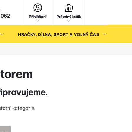
NÁKUPNÍ
KOŠÍK
 062
Přihlášení
Prázdný košík
HRAČKY, DÍLNA, SPORT A VOLNÝ ČAS
AKC
átorem
řipravujeme.
tatní kategorie.