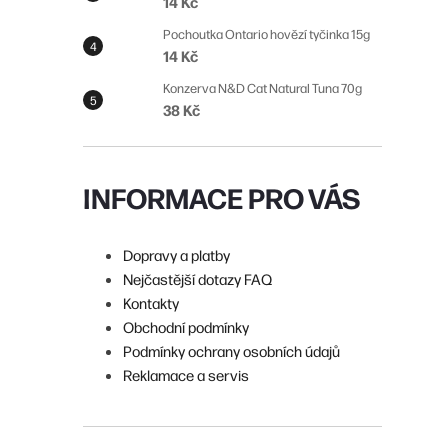
14 Kč
n
Pochoutka Ontario hovězí tyčinka 15g
í
14 Kč
p
Konzerva N&D Cat Natural Tuna 70g
38 Kč
a
n
e
INFORMACE PRO VÁS
l
Dopravy a platby
Nejčastější dotazy FAQ
Kontakty
Obchodní podmínky
Podmínky ochrany osobních údajů
Reklamace a servis