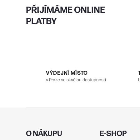
PŘIJÍMÁME ONLINE
PLATBY
VÝDEJNÍ MÍSTO
v Praze se skvělou dostupností
Z
á
p
O NÁKUPU
E-SHOP