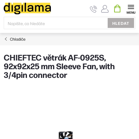
Přejít
NÁKUPNÍ
KOŠÍK
na
obsah
HLEDAT
Chladiče
CHIEFTEC větrák AF-0925S,
92x92x25 mm Sleeve Fan, with
3/4pin connector