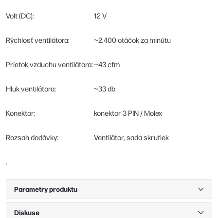
Volt (DC):
12 V
Rýchlosť ventilátora:
~2.400 otáčok za minútu
Prietok vzduchu ventilátora:
~43 cfm
Hluk ventilátora:
~33 db
Konektor:
konektor 3 PIN / Molex
Rozsah dodávky:
Ventilátor, sada skrutiek
.
Parametry produktu
Diskuse