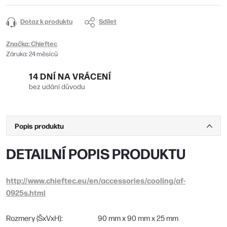
Dotaz k produktu
Sdílet
Značka:
Chieftec
Záruka
:
24 měsíců
14 DNÍ NA VRÁCENÍ
bez udání důvodu
Popis produktu
DETAILNÍ POPIS PRODUKTU
http://www.chieftec.eu/en/accessories/cooling/af-
0925s.html
Rozmery (ŠxVxH):
90 mm x 90 mm x 25 mm