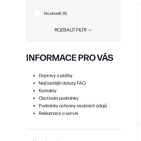
Na skladě
6
í
ROZBALIT FILTR
i
r
INFORMACE PRO VÁS
r
Dopravy a platby
Nejčastější dotazy FAQ
Kontakty
t
Obchodní podmínky
Podmínky ochrany osobních údajů
Reklamace a servis
t