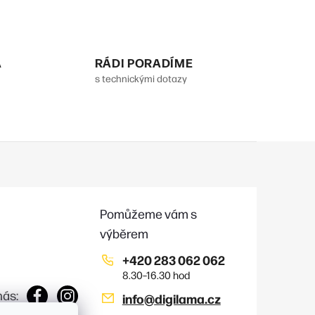
monitorováním spánku, tlakem,
krokům, oxymetrem, barometrem,
funkcí hledání telefonu,...
A
RÁDI PORADÍME
s technickými dotazy
+420 283 062 062
nás:
info
@
digilama.cz