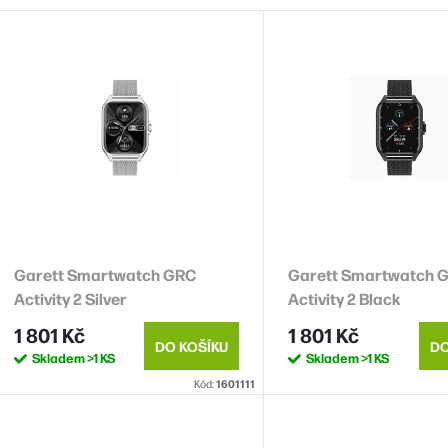
e
V
n
ý
p
p
s
o
p
d
u
o
k
Garett Smartwatch GRC
Garett Smartwatch 
d
Activity 2 Silver
Activity 2 Black
u
ů
1 801 Kč
1 801 Kč
k
DO KOŠÍKU
DO
Skladem
>1 KS
Skladem
>1 KS
Kód:
1601111
ů