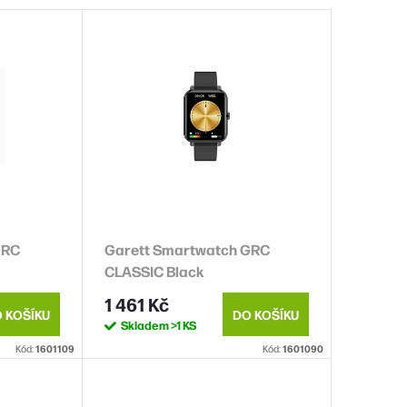
GRC
Garett Smartwatch GRC
CLASSIC Black
1 461 Kč
 KOŠÍKU
DO KOŠÍKU
Skladem
>1 KS
Kód:
1601109
Kód:
1601090