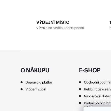
VÝDEJNÍ MÍSTO
l
v Praze se skvělou dostupností
Z
á
p
O NÁKUPU
E-SHOP
í
a
Doprava a platba
Obchodní podmí
t
r
Vrácení zboží
Reklamace a serv
í
Nejčastější dota
Podmínky ochran
údajů