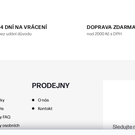
O
v
14 DNÍ NA VRÁCENÍ
DOPRAVA ZDARM
bez udání důvodu
nad 2000 Kč s DPH
á
d
a
c
PRODEJNY
p
nky
O nás
is
Kontakt
zy FAQ
v
y osobních
Sledujte 
k