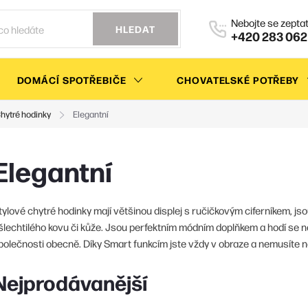
HLEDAT
+420 283 062
DOMÁCÍ SPOTŘEBIČE
CHOVATELSKÉ POTŘEBY
hytré hodinky
Elegantní
Elegantní
tylové chytré hodinky mají většinou displej s ručičkovým ciferníkem, js
šlechtilého kovu či kůže. Jsou perfektním módním doplňkem a hodí se n
polečnosti obecně. Díky Smart funkcím jste vždy v obraze a nemusíte ne
Nejprodávanější