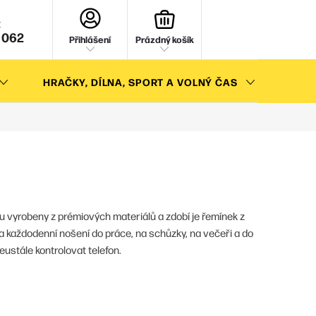
NÁKUPNÍ
KOŠÍK
 062
Přihlášení
Prázdný košík
HRAČKY, DÍLNA, SPORT A VOLNÝ ČAS
AKC
ou vyrobeny z prémiových materiálů a zdobí je řemínek z
a každodenní nošení do práce, na schůzky, na večeři a do
ustále kontrolovat telefon.