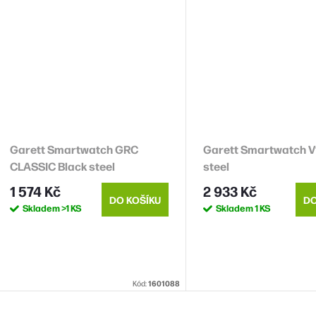
Garett Smartwatch GRC
Garett Smartwatch V1
CLASSIC Black steel
steel
1 574 Kč
2 933 Kč
DO KOŠÍKU
DO
Skladem
>1 KS
Skladem
1 KS
Kód:
1601088