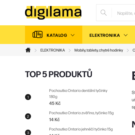
Přejít
na
obsah
KATALOG
ELEKTRONIKA
ELEKTRONIKA
Mobily, tablety, chytré hodinky
C
Domů
P
TOP 5 PRODUKTŮ
o
s
Pochoutka Ontario dentální tyčinky
S
180g
t
u
45 Kč
s
r
Pochoutka Ontario zvěřina, tyčinka 15g
a
14 Kč
n
Pochoutka Ontario jehněčí tyčinka 15g