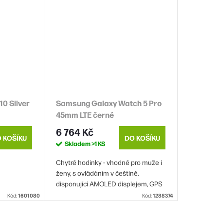
0 Silver
Samsung Galaxy Watch 5 Pro
45mm LTE černé
6 764 Kč
 KOŠÍKU
DO KOŠÍKU
Skladem
>1 KS
Chytré hodinky - vhodné pro muže i
ženy, s ovládáním v češtině,
disponující AMOLED displejem, GPS
funkcí, telefonováním díky eSIM
Kód:
1601080
Kód:
1288374
kartě, NFC platbou pomocí Google
Pay, měřením tepu, EKG,