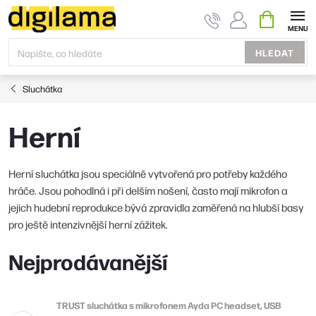
Přejít
NÁKUPNÍ
KOŠÍK
na
obsah
HLEDAT
Sluchátka
Herní
Herní sluchátka jsou speciálně vytvořená pro potřeby každého
hráče. Jsou pohodlná i při delším nošení, často mají mikrofon a
jejich hudební reprodukce bývá zpravidla zaměřená na hlubší basy
pro ještě intenzivnější herní zážitek.
Nejprodávanější
TRUST sluchátka s mikrofonem Ayda PC headset, USB