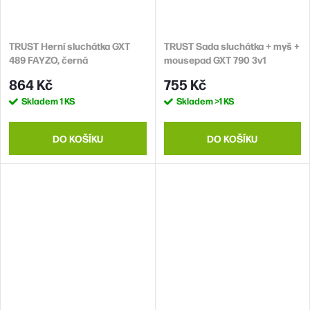
TRUST Herní sluchátka GXT
TRUST Sada sluchátka + myš +
489 FAYZO, černá
mousepad GXT 790 3v1
Gaming Bundle, černá
864 Kč
755 Kč
Skladem
1 KS
Skladem
>1 KS
DO KOŠÍKU
DO KOŠÍKU