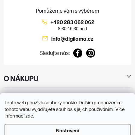
u
í
+420 283 062 062
info
@
digilama.cz
Sledujte nás:
O NÁKUPU
E-SHOP
Tento web používá soubory cookie. Dalším procházením
tohoto webu vyjadřujete souhlas s jejich používáním.. Více
PRODEJNY
informací
zde
.
Nastavení