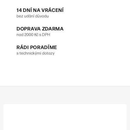
n
c
14 DNÍ NA VRÁCENÍ
k
í
bez udání důvodu
o
p
DOPRAVA ZDARMA
v
r
nad 2000 Kč s DPH
á
v
n
RÁDI PORADÍME
s technickými dotazy
k
í
y
v
ý
Z
p
á
p
i
a
s
t