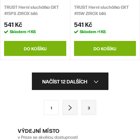
TRUST Herní sluchátka GXT
TRUST Herní sluchátka GXT
415PS ZIROX bílá
415W ZIROX bílá
541 Kč
541 Kč
Skladem
>1 KS
Skladem
>1 KS
DO KOŠÍKU
DO KOŠÍKU
O
NAČÍST 12 DALŠÍCH
v
l
S
1
3
á
t
d
r
VÝDEJNÍ MÍSTO
a
á
v Praze se skvělou dostupností