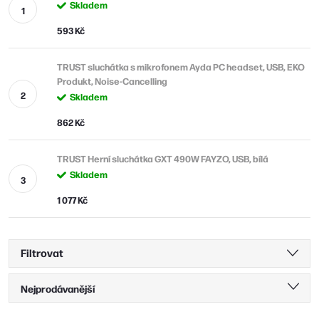
Skladem
593 Kč
TRUST sluchátka s mikrofonem Ayda PC headset, USB, EKO
Produkt, Noise-Cancelling
Skladem
862 Kč
TRUST Herní sluchátka GXT 490W FAYZO, USB, bílá
Skladem
1 077 Kč
Filtrovat
Ř
Nejprodávanější
a
Nejlevnější