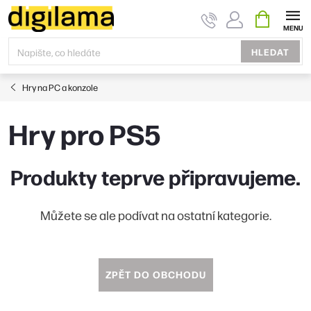
Přejít
NÁKUPNÍ
KOŠÍK
na
obsah
HLEDAT
Hry na PC a konzole
Hry pro PS5
Produkty teprve připravujeme.
Můžete se ale podívat na ostatní kategorie.
ZPĚT DO OBCHODU