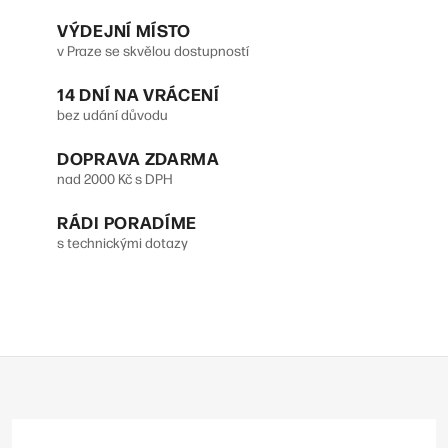
VÝDEJNÍ MÍSTO
v Praze se skvělou dostupností
14 DNÍ NA VRÁCENÍ
bez udání důvodu
DOPRAVA ZDARMA
nad 2000 Kč s DPH
RÁDI PORADÍME
s technickými dotazy
Z
á
p