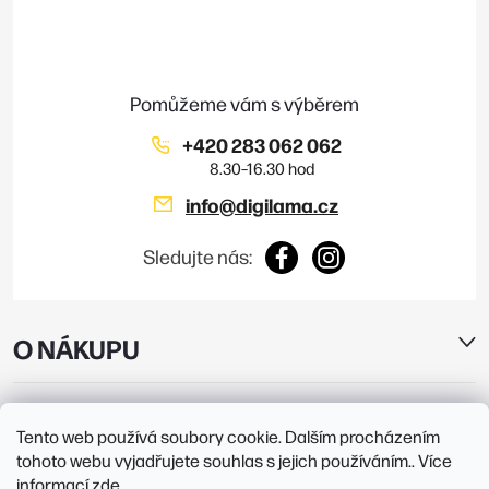
a
t
í
+420 283 062 062
info
@
digilama.cz
Sledujte nás:
O NÁKUPU
E-SHOP
Tento web používá soubory cookie. Dalším procházením
tohoto webu vyjadřujete souhlas s jejich používáním.. Více
PRODEJNY
informací
zde
.